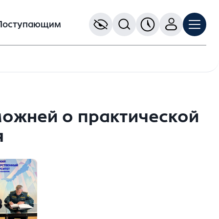
Поступающим
можней о практической
я