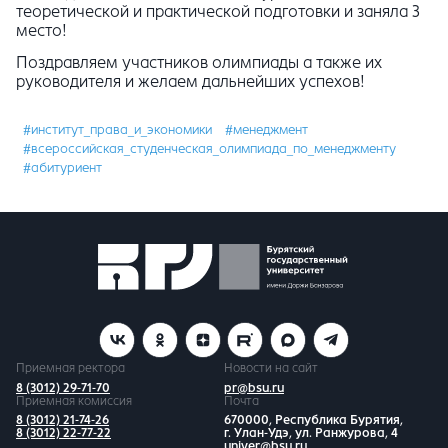
теоретической и практической подготовки и заняла 3
место!
Поздравляем участников олимпиады а также их
руководителя и желаем дальнейших успехов!
#институт_права_и_экономики
#менеджмент
#всероссийская_студенческая_олимпиада_по_менеджменту
#абитуриент
Приемная ректора
Новости на сайт
8 (3012) 29-71-70
pr@bsu.ru
Приемная комиссия
Почта
8 (3012) 21-74-26
670000, Республика Бурятия,
8 (3012) 22-77-22
г. Улан-Удэ, ул. Ранжурова, 4
univer@bsu.ru