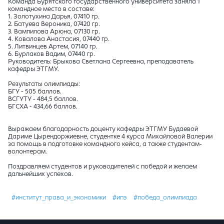
Команда Бурятского государственного университета заняла 1
командное место в составе:
1. Золотухина Дарья, 07410 гр.
2. Батуева Вероника, 07420 гр.
3. Вампилова Арюна, 07130 гр.
4. Ковалова Анастасия, 07440 гр.
5. Литвинцев Артем, 07140 гр.
6. Бурлаков Вадим, 07440 гр.
Руководитель: Брыкова Светлана Сергеевна, преподаватель
кафедры ЭТГМУ.
Результаты олимпиады:
БГУ - 505 баллов.
ВСГУТУ - 484,5 баллов.
БГСХА - 434,66 баллов.
Выражаем благодарность доценту кафедры ЭТГМУ Будаевой
Дариме Цырендоржиевне, студентке 4 курса Михайловой Валерии
за помощь в подготовке командного кейса, а также студентам-
волонтерам.
Поздравляем студентов и руководителей с победой и желаем
дальнейших успехов.
#институт_права_и_экономики
#ипэ
#победа_олимпиада