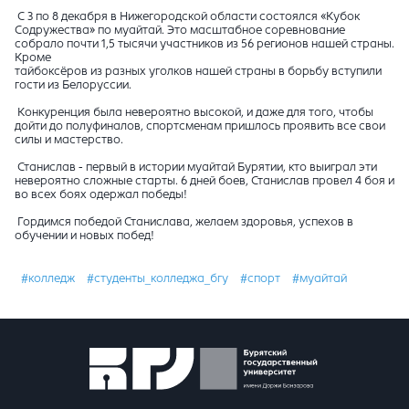
С 3 по 8 декабря в Нижегородской области состоялся «Кубок
Содружества» по муайтай. Это масштабное соревнование
собрало почти 1,5 тысячи участников из 56 регионов нашей страны.
Кроме
тайбоксёров из разных уголков нашей страны в борьбу вступили
гости из Белоруссии.
Конкуренция была невероятно высокой, и даже для того, чтобы
дойти до полуфиналов, спортсменам пришлось проявить все свои
силы и мастерство.
Станислав - первый в истории муайтай Бурятии, кто выиграл эти
невероятно сложные старты. 6 дней боев, Станислав провел 4 боя и
во всех боях одержал победы!
Гордимся победой Станислава, желаем здоровья, успехов в
обучении и новых побед!
#колледж
#студенты_колледжа_бгу
#спорт
#муайтай