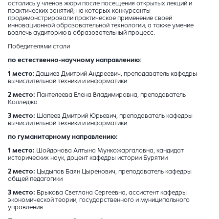
остались у членов жюри после посещения открытых лекций и
практических занятий, на которых конкурсанты
продемонстрировали практическое применение своей
инновационной образовательной технологии, а также умение
вовлечь аудиторию в образовательный процесс.
Победителями стали
по естественно-научному направлению
:
1 место
: Дашиев Дмитрий Андреевич, преподаватель кафедры
вычислительной техники и информатики
2 место:
Пантелеева Елена Владимировна, преподаватель
Колледжа
3 место:
Шапеев Дмитрий Юрьевич, преподаватель кафедры
вычислительной техники и информатики
по гуманитарному направлению:
1 место:
Шойдонова Алтына Мункожаргаловна, кандидат
исторических наук, доцент кафедры истории Бурятии
2 место:
Цыдыпов Баян Цыренович, преподаватель кафедры
общей педагогики
3 место:
Брыкова Светлана Сергеевна, ассистент кафедры
экономической теории, государственного и муниципального
управления