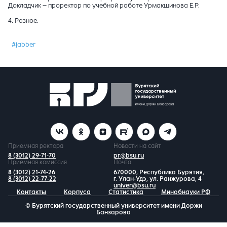
Докладчик – проректор по учебной работе Урмакшинова Е.Р.
4. Разное.
#jabber
Приемная ректора
Новости на сайт
8 (3012) 29-71-70
pr@bsu.ru
Приемная комиссия
Почта
8 (3012) 21-74-26
670000, Республика Бурятия,
8 (3012) 22-77-22
г. Улан-Удэ, ул. Ранжурова, 4
univer@bsu.ru
Контакты
Корпуса
Статистика
Минобнауки РФ
© Бурятский государственный университет имени Доржи
Банзарова