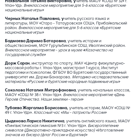
Нахвальная Татьяна Викторовна, у
читель МАОУ «СОШ № 32» г.
Улан-Удэ.
Внеклассное мероприятие для 5-6 классов «Бурятские
национальные игры»
Черных Наталья Павловна, у
читель русского языка и
литературы, МОУ «Старо - Татауровская СОШ», Прибайкальский
район.
Внеклассное мероприятие для 5-6 классов «Бурятские
национальные игры»
Бадмаева Дарима Баторовна
, учитель истории и
обществознания, МОУ Гурульбинская СОШ, Иволгинский район.
Внеклассное мероприятие - урок в музее
«
Казачество на
государевой службе»
Дорж Саран
, инструктор по спорту, МАУ «Центр физкультурно-
массовой работы г. Улан-Удэ», магистрант 1 курса, Институт
педагогики и психологии, ФГБОУ ВО Бурятский государственный
университет им. Доржи Банзарова.
Методико-исследовательские
материалы «Русские и бурятские народные подвижные игры»
Соколова Наталия Митрофановна
, учитель начальных классов,
МАОУ «СОШ № 38 г. Улан-Удэ».
Внеклассное мероприятие «День
Героев Отечества. Наши земляки - герои»
Тубаева Жаргалма Борисовна
,
учитель истории, МАОУ «СОШ №
49 г. Улан-Удэ».
Классный час «Мы - патриоты России»
Цыденова Лариса Никитична
, учитель английского языка, МАОУ
«Лингвистическая гимназия №3 г. Улан-Удэ».
Бисероплетение
символов (Декоративно-прикладное искусство) «Изготовление
значков из бисера (флаг России и Бурятии)»