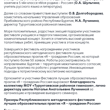
занятие в 5 «А» классе «Моя родина - Россия» (
О.А. Шульгина
,
учитель русского языка и литературы).
Далее со словами приветствия выступили:
О.В. Долгобородова
,
заместитель начальника Управления образования
Прибайкальского района Республики Бурятия,
Н.А. Лучинина
,
директор Турунтаевской районной гимназии.
Море положительных, радостных эмоций подарили участникам
фестиваля учащиеся и педагоги гимназии, организовавшие
замечательный концерт. Хочется отметить высокий уровень
талантливых ребят, принявших участие в этом концерте.
Завершился фестиваль награждением участников
республиканского методического фестиваля лучших
образовательных практик «Я – гражданин России», на который
поступило более 50 заявок. Работы рассматривались по
направлениям: Бурятия – территория межэтнического согласия;
Лучшая практика по работе с родителями; Инновационные
подходы к патриотическому воспитанию молодежи.
Оргкомитет и участники Фестиваля лучших образовательных
практик «Я – гражданин России» выражают
благодарность
коллективу
МОУ «Турунтаевская районная гимназия», лично
директору школы Наталье Анатольевне Лучининой
за
организацию и проведение выездного семинара.
Призеры
Республиканского методического фестиваля
лучших образовательных практик «Я – гражданин России»