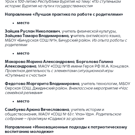
Урок к 100-летию Республики Бурятия на тему: «По ступенькам
истории: Бурятия на пути к государственности»
Направление «
Лучшая практика по работе с родителями
»
место
Зайцев Руслан Николаевич
, учитель физической культуры,
Зайцева Тамара Владимировна, у
читель английского языка,
МБОУ «Бичурская СОШ №1», Бичурский район.
Из опыта работы с
родителями
место
Макарова Марина Александровна
,
Борголова Галина
Александровна
, МАОУ «СОШ №18 имени Героя РФ М.А. Концова».
Проектная деятельность с элементами ситуационной игры
«Ступенька к счастью»
Федотова Маргарита Владимировна
, учитель технологии, МБОУ
Оерская СОШ, Джидинский район.
Внеклассное мероприятие «Час
семейной реликвии»
место
Самбуева Арюна Вячеславовна
, учитель истории и
обществознания, МАОУ «СОШ № 63 г. Улан-Удэ».
Родительское
собрание – практикум «Садимся за уроки»
Направление «
И
нновационные подходы к патриотическому
воспитанию молодежи
»