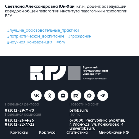
Светлана Александровна Юн-Хай
, к.п.н., доцент, заведующий
кафедрой общей педагогики Института педагогики и психологии
БГУ
#лучшие_образовательные_практики
#патриотическое_воспитание
#гражданин
#научная_конференция
#бгу
Приемная ректора
Новости на сайт
8 (3012) 29-71-70
pr@bsu.ru
Приемная комиссия
Почта
8 (3012) 21-74-26
670000, Республика Бурятия,
8 (3012) 22-77-22
г. Улан-Удэ, ул. Ранжурова, 4
univer@bsu.ru
Контакты
Корпуса
Статистика
Минобнауки РФ