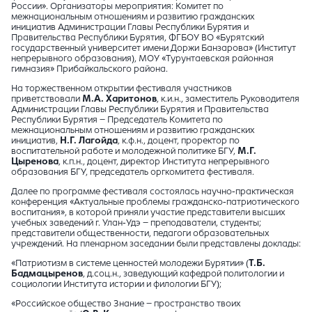
России». Организаторы мероприятия: Комитет по
межнациональным отношениям и развитию гражданских
инициатив Администрации Главы Республики Бурятия и
Правительства Республики Бурятия, ФГБОУ ВО «Бурятский
государственный университет имени Доржи Банзарова» (Институт
непрерывного образования), МОУ «Турунтаевская районная
гимназия» Прибайкальского района.
На торжественном открытии фестиваля участников
приветствовали
М.А. Харитонов
, к.и.н., заместитель Руководителя
Администрации Главы Республики Бурятия и Правительства
Республики Бурятия – Председатель Комитета по
межнациональным отношениям и развитию гражданских
инициатив,
Н.Г. Лагойда
, к.ф.н., доцент, проректор по
воспитательной работе и молодежной политике БГУ,
М.Г.
Цыренова
, к.п.н., доцент, директор Института непрерывного
образования БГУ, председатель оргкомитета фестиваля.
Далее по программе фестиваля состоялась научно-практическая
конференция «Актуальные проблемы гражданско-патриотического
воспитания», в которой приняли участие представители высших
учебных заведений г. Улан-Удэ – преподаватели, студенты;
представители общественности, педагоги образовательных
учреждений. На пленарном заседании были представлены доклады:
«Патриотизм в системе ценностей молодежи Бурятии» (
Т.Б.
Бадмацыренов
, д.соц.н., заведующий кафедрой политологии и
социологии Института истории и филологии БГУ);
«Российское общество Знание – пространство твоих