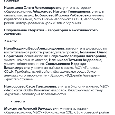
Гран-при
Ишимцева Ольга Александровна
, учитель истории и
обществознания,
Айшханова Наталья Геннадьевна,
учитель
английского языка,
Боболоева Марина Робертовна
, учитель
бурятского языка, МОУ Нижне-Иволгинская СОШ, Иволгинский
район.
Интегрированный урок «Взятие Берлина!»
Направление «
Бурятия – территория межэтнического
согласия
»
2 место
Налабардина Вера Александровна
,
заместитель директора по
воспитательной работе, руководитель проекта,
Балякина Ольга
Борисовна
, советник по ВР,
Бадмажапова Ирина Викторовна
,
учитель начальных классов,
Насникова Татьяна Андреевна
,
учитель обществознания,
Сокольникова Надежда
Владимировна
, учитель английского языка, МОУ «Таловская
СОШ», Прибайкальский район.
Методическая разработка
внеклассного мероприятия - Ярмарка «В Дружбе Народов –
Единство Страны».
Намсараева Сэсэг Галсановна,
учитель биологии и химии, МБОУ
«Чесанская СОШ», Кижингинский район.
Классный час на тему
«Бурятия - территория толерантности»
место
Максютов Алексей Эдуардович
, учитель истории и
обществознания, МБОУ «Эрхирикская СОШ», Заиграевский район.