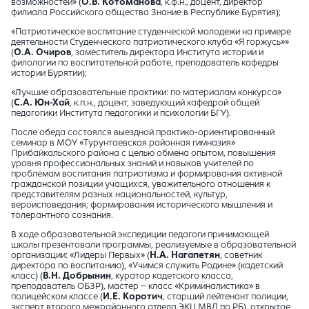
возможностей» (
О.В. Котоманова
, к.ф.н., доцент, директор
филиала Российского общества Знание в Республике Бурятия);
«Патриотическое воспитание студенческой молодежи на примере
деятельности Студенческого патриотического клуба «Я горжусь»»
(
О.А. Очиров
, заместитель директора Института истории и
филологии по воспитательной работе, преподаватель кафедры
истории Бурятии);
«Лучшие образовательные практики: по материалам конкурса»
(
С.А. Юн-Хай
, к.п.н., доцент, заведующий кафедрой общей
педагогики Института педагогики и психологии БГУ).
После обеда состоялся выездной практико-ориентированный
семинар в МОУ «Турунтаевская районная гимназия»
Прибайкальского района с целью обмена опытом, повышения
уровня профессиональных знаний и навыков учителей по
проблемам воспитания патриотизма и формирования активной
гражданской позиции учащихся, уважительного отношения к
представителям разных национальностей, культур,
вероисповедания; формирования исторического мышления и
толерантного сознания.
В ходе образовательной экспедиции педагоги принимающей
школы презентовали программы, реализуемые в образовательной
организации: «Лидеры Первых» (
Н.А. Нагапетян
, советник
директора по воспитанию), «Учимся служить Родине» (кадетский
класс) (
В.Н. Добрынин
, куратор кадетского класса,
преподаватель ОБЗР), мастер – класс «Криминалистика» в
полицейском классе (
И.Е. Коротич
, старший лейтенант полиции,
эксперт второго межрайонного отдела ЭКЦ МВД по РБ), открытое