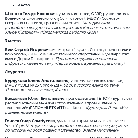
место
Шоноев Тимур Иванович
, учитель истории, ОБЗР, руководитель
Военно-патриотического клуба «Патриот», МБОУ «Сосново-
Озёрская СОШ №2», Еравнинский район.
Методическая
разработка внеурочного мероприятия в Военно-патриотическом
Клубе «Патриот»- «Юнармейская рыбалка -2024»
3 место
Ким Сергей Игоревич
, магистрант 1 курса, Институт педагогики и
психологии, ФГБОУ ВО «Бурятский государственный университет
имени Доржи Банзарова».
Программа кружка по созданию
цифрового музея на тему: «Герои нашего времени: путь к миру»
Лауреаты
Бурдукова Елена Анатольевна
, учитель начальных классов,
МАОУ «СОШ № 25 г. Улан-Удэ».
Урок русского языка по теме
«Заимствованные слова», 4 класс
Ванданова Юлия Витальевна
, преподаватель, ГБПОУ «Бурятский
республиканский техникум строительных и промышленных
технологий» (ГБПОУ «
БРТСиПТ
»), г. Кяхта.
Кураторский час «Мы
разные, но мы вместе»
Гочеев Очир Самбуевич
, учитель истории, МАОУ «СОШ № 35 г.
Улан-Удэ»,
Методическая разработка внеклассного мероприятия
по истории «Малая родина и Отечество. Вместе мы сильны»