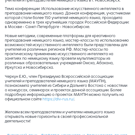
учителей и преподавателей немецкого языка в г. Новосибирск.
Тема конференции: Использование искусственного интеллекта в
преподавании немецкого языка. Данная конференция, участниками
которой стали более 150 учителей немецкого языка, проходила
одновременно в трех крупнейших городах Российской Федерации:
в Москве - Санкт-Петербурге - Новосибирске.
Новые методики, современные платформы для креативного
преподавания немецкого языка, мастер-классы по использованию
возможностей искусственного интеллекта были представлены для
учителей из различных регионов РФ. Мастер-классы по
практическому применению искусственного интеллекта на
занятиях по немецкому языку провели мульпликаторы из
различных образовательных учреждений Омска, Абакана,
Иркутска и Новосибирска.
‍Черкун Е.Ю., член Президиума Всероссийской ассоциации
учителей и преподавателей немецкого языка (МАУПН),
познакомила учителей из Сибири и Дальнего Востока с новостями
о конкурсах, семинарах и проектах данной ассоциации. Более
подробную информацию о проектах МАУПН можно получить на
официальном сайте
https://dlv-rus.ru/
.
Желаем всем преподавателям и учителям немецкого языка
открывать новые горизонты в своей профессиональной
деятельности!