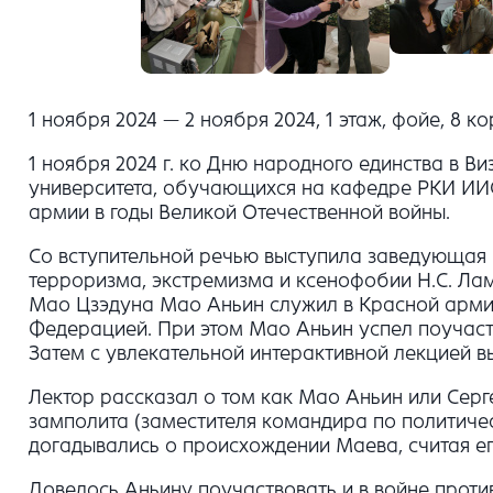
1 ноября 2024 — 2 ноября 2024, 1 этаж, фойе, 8 ко
1 ноября 2024 г. ко Дню народного единства в 
университета, обучающихся на кафедре РКИ И
армии в годы Великой Отечественной войны.
Со вступительной речью выступила заведующая
терроризма, экстремизма и ксенофобии Н.С. Ла
Мао Цзэдуна Мао Аньин служил в Красной арми
Федерацией. При этом Мао Аньин успел поучаств
Затем с увлекательной интерактивной лекцией в
Лектор рассказал о том как Мао Аньин или Серге
замполита (заместителя командира по политиче
догадывались о происхождении Маева, считая ег
Довелось Аньину поучаствовать и в войне против