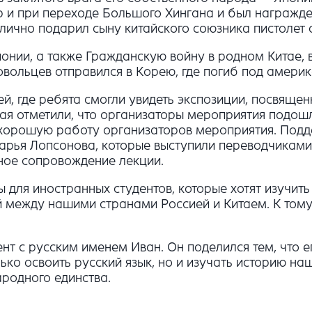
ар и при переходе Большого Хингана и был награжд
 лично подарил сыну китайского союзника пистолет 
ии, а также Гражданскую войну в родном Китае, в к
ровольцев отправился в Корею, где погиб под амер
, где ребята смогли увидеть экспозиции, посвящен
ая отметили, что организаторы мероприятия подош
 хорошую работу организаторов мероприятия. Подд
арья Лопсонова, которые выступили переводчиками
ное сопровождение лекции.
 для иностранных студентов, которые хотят изучить
 между нашими странами Россией и Китаем. К тому
нт с русским именем Иван. Он поделился тем, что 
ько освоить русский язык, но и изучать историю на
родного единства.