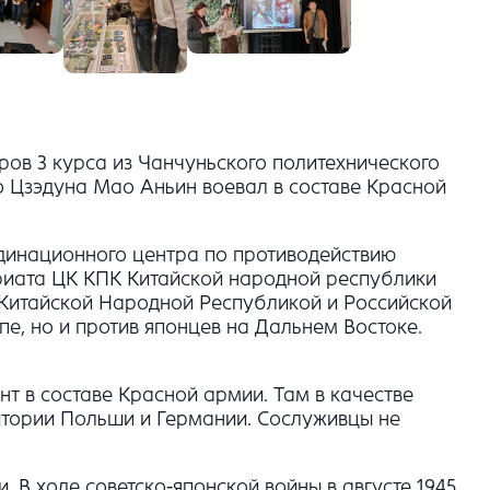
ров 3 курса
из Чанчуньского политехнического
о Цзэдуна Мао Аньин воевал в составе Красной
динационного центра по противодействию
ариата ЦК КПК Китайской народной республики
Китайской Народной Республикой и Российской
е, но и против японцев на Дальнем Востоке.
нт в составе Красной армии.
Там в качестве
итории Польши и Германии. Сослуживцы не
. В ходе советско-японской войны в августе 1945