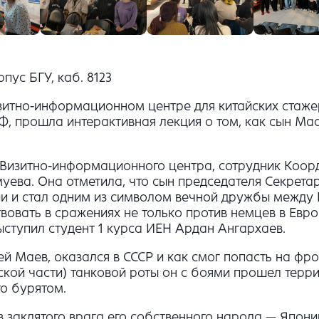
рпус БГУ, каб. 8123
Визитно-информационном центре для китайских стаже
ИФ,
прошла интерактивная лекция о том, как сын Ма
 Визитно-информационного центра, сотрудник Коор
муева. Она отметила, что сын председателя Секрет
и и стал одним из символом вечной дружбы между 
овать в сражениях не только против немцев в Европ
ыступил студент 1 курса ИЕН Ардан Ангархаев.
й Маев, оказался в СССР и как смог попасть на фро
ской части) танковой роты он с боями прошел терр
о бурятом.
 заклятого врага его собственного народа — Японии