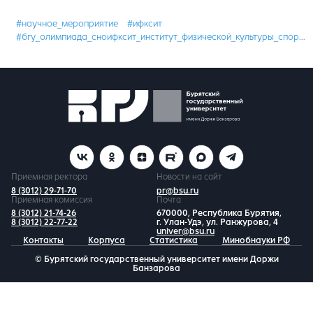
#научное_мероприятие
#ифксит
#бгу_олимпиада_сноифксит_институт_физической_культуры_спорта_и_туризма
Приемная ректора
Новости на сайт
8 (3012) 29-71-70
pr@bsu.ru
Приемная комиссия
Почта
8 (3012) 21-74-26
670000, Республика Бурятия,
8 (3012) 22-77-22
г. Улан-Удэ, ул. Ранжурова, 4
univer@bsu.ru
Контакты
Корпуса
Статистика
Минобнауки РФ
© Бурятский государственный университет имени Доржи
Банзарова