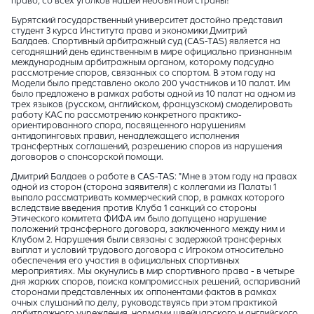
право, со всех уголков нашей необъятной страны!
Бурятский государственный университет достойно представил
студент 3 курса Института права и экономики Дмитрий
Балдаев. Спортивный арбитражный суд (CAS-TAS) является на
сегодняшний день единственным в мире официально признанным
международным арбитражным органом, которому подсудно
рассмотрение споров, связанных со спортом.
В этом году на
Модели было представлено около 200 участников и 10 палат. Им
было предложено в рамках работы одной из 10 палат на одном из
трех языков (русском, английском, французском)
смоделировать
работу КАС по рассмотрению конкретного практико-
ориентированного спора, посвященного нарушениям
антидопинговых правил, ненадлежащего исполнения
трансфертных соглашений, разрешению споров из нарушения
договоров о спонсорской помощи.
Дмитрий Балдаев о работе в
CAS-TAS: "Мне в этом году на правах
одной из сторон (сторона заявителя) с коллегами из Палаты 1
выпало рассматривать коммерческий спор, в рамках которого
вследствие введения против Клуба 1 санкций со стороны
Этического комитета ФИФА им было допущено нарушение
положений трансферного договора, заключенного между ним и
Клубом 2. Нарушения были связаны с задержкой трансферных
выплат и условий трудового договора с Игроком относительно
обеспечения его участия в официальных спортивных
мероприятиях. Мы окунулись в мир спортивного права - в четыре
дня жарких споров, поиска компромиссных решений, оспариваний
сторонами представленных их оппонентами фактов в рамках
очных слушаний по делу, руководствуясь при этом практикой
арбитражного учреждения, нормами швейцарского и английского