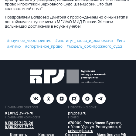
права и практикой Верховного Суда Швейцарии. Это был
колоссальный опыт".
Поздравляем Балдаева Дмитрия с прохождением на очный этап и
достойным выступлением в МГИМО МИД России. Желаем
дальнейших достижений в науке и учёбе!
#научное_мероприятие
#институт_права_и_экономики
#ипэ
#мгимо
#спортивное_право
#модель_арбитражного_суда
Приемная ректора
Новости на сайт
8 (3012) 29-71-70
pr@bsu.ru
Приемная комиссия
Почта
8 (3012) 21-74-26
670000, Республика Бурятия,
8 (3012) 22-77-22
г. Улан-Удэ, ул. Ранжурова, 4
univer@bsu.ru
Контакты
Корпуса
Статистика
Минобнауки РФ