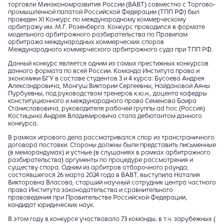
торговли Минэкономразвития России (ВАВТ) совместно с Торгово-
промышленной палатой Российской Федерации (ТПП РФ) был
проведен ХI Конкурс по международному коммерческому
арбитражу им. М.Г. Розенберга. Конкурс проводился в формате
модельного арбитражного разбирательства по Правилам
арбитража международных коммерческих споров
Международного коммерческого арбитражного суда при ТПП РФ.
Данный конкурс является одним из самых престижных конкурсов
данного формата по всей России. Команда Института права и
экономики БГУ
в составе студентов 3 и 4 курса: Бусоева Андрея
Александровича, Монгуш Виктории Сергеевны, Найдановой Аяны
Пурбуевны, под руководством тренеров к.ю.н., доцента кафедры
конституционного и международного права Семенова Баира
Станиславовича, руководителя рабочей группы ad hoc (Россия)
Костицына Андрея Владимировича стала дебютантом данного
конкурса.
В рамках игрового дела рассматривался спор из трансграничного
договора поставки. Стороны должны были представить письменные
(в меморандумах) и устные (в слушаниях в рамках арбитражного
разбирательства) аргументы по процедуре рассмотрения и
существу спора. Одним из арбитров отборочного раунда,
состоявшегося 26 марта 2024 года в ВАВТ, выступила
Наталия
Викторовна Власова
, старший научный сотрудник центра частного
права Института законодательства и сравнительного
правоведения при Правительстве Российской Федерации,
кандидат юридических наук.
В этом году в конкурсе участвовало 73 команды, в т.ч. зарубежных (