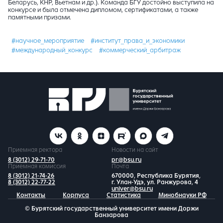
Беларусь, КНР, Вьетнам и др.). Команда БГУ достойно выступила на
конкурсе и была отмечена
дипломом, сертификатами, а также
памятными призами.
#научное_мероприятие
#институт_права_и_экономики
#международный_конкурс
#коммерческий_арбитраж
Приемная ректора
Новости на сайт
8 (3012) 29-71-70
pr@bsu.ru
Приемная комиссия
Почта
8 (3012) 21-74-26
670000, Республика Бурятия,
8 (3012) 22-77-22
г. Улан-Удэ, ул. Ранжурова, 4
univer@bsu.ru
Контакты
Корпуса
Статистика
Минобнауки РФ
© Бурятский государственный университет имени Доржи
Банзарова