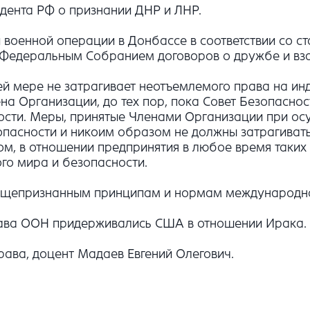
зидента РФ о признании ДНР и ЛНР.
оенной операции в Донбассе в соответствии со стат
 Федеральным Собранием договоров о дружбе и вз
 коей мере не затрагивает неотъемлемого права на 
а Организации, до тех пор, пока Совет Безопаснос
сти. Меры, принятые Членами Организации при осу
асности и никоим образом не должны затрагивать 
вом, в отношении предпринятия в любое время таких
го мира и безопасности.
общепризнанным принципам и нормам международно
става ООН придерживались США в отношении Ирака.
рава, доцент Мадаев Евгений Олегович.