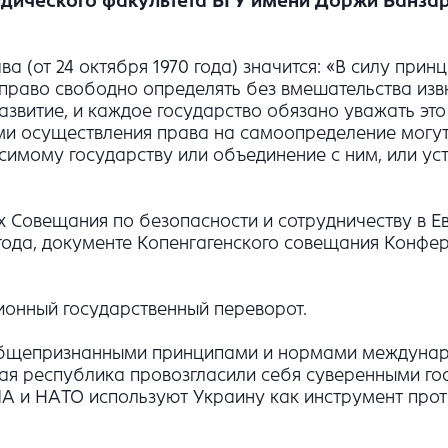
ического факультета БГУ имени Доржи Банза
 (от 24 октября 1970 года) значится: «В силу при
право свободно определять без вмешательства извн
азвитие, и каждое государство обязано уважать это
ами осуществления права на самоопределение могут
симому государству или объединение с ним, или ус
 Совещания по безопасности и сотрудничеству в Е
6 года, документе Копенгагенского совещания Конф
ионный государственный переворот.
с общепризнанными принципами и нормами междунар
ая республика провозгласили себя суверенными го
 и НАТО используют Украину как инструмент проти