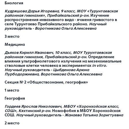
Биология
Кудряшова Дарья Игоревна
, 9 класс, МОУ «Турунтаевская
районная гимназия», Прибайкальский р-он.
Изучение
распространения инвазивного вида - ячменя гривастого в
селе Турунтаево Прибайкальского района.
Научный
руководитель - Воротникова Ольга Алексеевна
3 место
Медицина
Дьяков Кирилл Иванович
, 10 класс, МОУ Турунтаевская
районная гимназия, Прибайкальский р-он.
Определение
влияния ультрафиолетового излучения на мезенхимальные
стволовые клетки человека в экспериментах
in
vitro
.
Научный руководитель - Цыбденова Арюна
Пурбодоржиевна, Воротникова Ольга Алексеевна
Секция № 2 «Обществознание, география»
1 место
География
Гордеев Ярослав Николаевич
, МБОУ «Хоронхойская класс,
СОШ», Кяхтинский р-он.
Номофобия в МБОУ Хоронхойская
СОШ.
Научный руководитель - Жанаева Татьяна Зоригтуевна
2 место