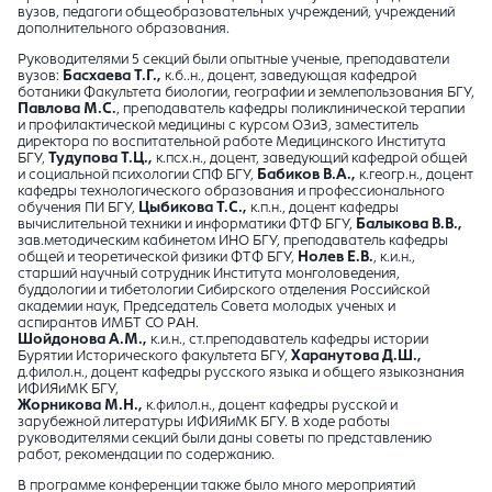
вузов, педагоги общеобразовательных учреждений, учреждений
дополнительного образования.
Руководителями 5 секций были опытные ученые, преподаватели
вузов:
Басхаева Т.Г.,
к.б..н., доцент, заведующая кафедрой
ботаники Факультета биологии, географии и землепользования БГУ,
Павлова М.С.
, преподаватель кафедры поликлинической терапии
и профилактической медицины с курсом ОЗиЗ, заместитель
директора по воспитательной работе Медицинского Института
БГУ,
Тудупова Т.Ц.,
к.псх.н., доцент, заведующий кафедрой общей
и социальной психологии СПФ БГУ,
Бабиков В.А.,
к.геогр.н., доцент
кафедры технологического образования и профессионального
обучения ПИ БГУ,
Цыбикова Т.С.,
к.п.н., доцент кафедры
вычислительной техники и информатики ФТФ БГУ,
Балыкова В.В.,
зав.методическим кабинетом ИНО БГУ, преподаватель кафедры
общей и теоретической физики ФТФ БГУ,
Нолев Е.В.
, к.и.н.,
старший научный сотрудник Института монголоведения,
буддологии и тибетологии Сибирского отделения Российской
академии наук, Председатель Совета молодых ученых и
аспирантов ИМБТ СО РАН.
Шойдонова А.М.,
к.и.н., ст.преподаватель кафедры истории
Бурятии Исторического факультета БГУ,
Харанутова Д.Ш.,
д.филол.н., доцент кафедры русского языка и общего языкознания
ИФИЯиМК БГУ,
Жорникова М.Н.,
к.филол.н., доцент кафедры русской и
зарубежной литературы ИФИЯиМК БГУ. В ходе работы
руководителями секций были даны советы по представлению
работ, рекомендации по содержанию.
В программе конференции также было много мероприятий