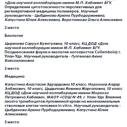
«Дом научной коллаборации имени М.П. Хабаева» БГУ.
Определение цитотоксичности перспективных для
регенеративной медицины полимеров.
Научный
руководитель - Цыбденова Арюна Пурбодоржиевна,
Капустина Юлия Алексеевна, Воротникова Ольга Алексеевна
2 место
Биология
Цыренова Саруул Буянтуевна
, 10 класс, КЦ ДОД «Дом
научной коллаборации имени М.П. Хабаева» БГУ.
Позднеосенняя фауна и экология ногохвосток
C
ollembola) г.
Улан-Удэ.
Научный руководитель -
Гулгенова Аюна
Баясхалановна
2 место
Медицина
Капустина Анастасия Эдуардовна
10 класс, Норзонов Алдар
Элбэкович,
10 класс
,
Цыдыпова Янжима Жаргаловна, 10 класс
КЦ ДОД «Дом научной коллаборации имени Морхоза
Петровича Хабаева», МАОУ «СОШ № 49, г. Улан-Удэ.
Влияние
лизата тромбоцитов пуповинной крови на мезенхимальные
стволовые клетки человека in vitro.
Научный руководитель -
Цыбденова Арюна Пурбодоржиевна, Капустина Юлия
Алексеевна
3 место