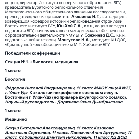
доцент, директор Института непрерывного образования БГУ,
председатель Бурятского регионального отделения
Межрегионального общественного движения «Исследователь»,
председатель; члены оргкомитета:
Аюшиева И
.Г.,
к.и.н., доцент,
заведующая кафедрой истории и регионоведения стран Азии
Восточного института БГУ,
Юн-Хай С
.А.,
к.п.н., доцент кафедры
педагогики БГУ, начальник отдела методического обеспечения
образовательной деятельности УМУ БГУ,
Санжиева Д.С.,
к.и.н.,
педагог высшей категории,
Мангутова Н
.А.,
методист КЦ ДОД
«Дом научной коллаборации имени М.П. Хабаева» БГУ.
Победители конференции
Секция № 1. «Биология, медицина»
1 место
Биология
Фёдоров Николай Владимирович
,
11 класс МАОУ лицей №27
,
г. Улан-Удэ.
К экологии некрофагов в сосновом лесу п.
Восточный г. Улан-Удэ (на примере джунгарского хомяка).
Научный руководитель -
Доржиева Оюна Дымбрыловна
1 место
Медицина
Бакуш Екатерина Александровна,
11 класс
Казакова
Анастасия Сергеевна, 11 класс, Папахчян Анна Артуровна, 11
класс, Собашников Дмитрий Николаевич, 11 класс КЦ ДОД