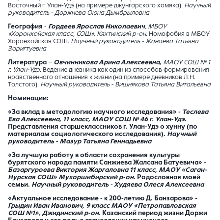
Восточный г. Улан-Удэ (на примере джунгарского хомяка).
Научный
руководитель -
Доржиева Оюна Дымбрыловна
География
-
Гордеев Ярослав Николаевич
, МБОУ
«Хоронхойская класс, СОШ», Кяхтинский р-он.
Номофобия в МБОУ
Хоронхойская СОШ.
Научный руководитель - Жанаева Татьяна
Зоригтуевна
Литература
–
Овчинникова Арина Алексеевна,
МАОУ СОШ № 1
г. Улан-Удэ.
Ведение дневника как один из способов формирования
нравственного отношения к жизни (на примере дневников Л.Н.
Толстого).
Научный руководитель -
Вишнякова Татьяна Витальевна
Номинации:
«За вклад в методологию научного исследования» -
Теслева
Ева Алексеевна
,
11 класс, МАОУ СОШ № 46 г. Улан-Удэ
.
Представления старшеклассников г. Улан-Удэ о хунну (по
материалам социологического исследования).
Научный
руководитель - Мазур Татьяна Геннадьевна
«За лучшую работу в области сохранения культуры
бурятского народа памяти Санжиева Жалсана Батуевича» -
Базаргуроева Виктория Жаргаловна
11 класс, МАОУ «Саган-
Нурская СОШ» Мухоршибирский р-он.
Родословная моей
семьи.
Научный руководитель - Худяева Олеся Алексеевна
«Актуальное исследование - к 200-летию Д. Банзарова» -
Грыдин Иван Иванович, 9 класс МАОУ «Петропавловская
СОШ №1», Джидинский р-он.
Казанский период жизни Доржи