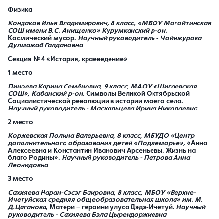
Физика
Кондаков Илья Владимирович
, 8 класс, «МБОУ Могойтинская
СОШ имени В.С. Анищенко» Курумканский р-он.
Космический мусор.
Научный руководитель -
Чойнжурова
Дулмажаб Галдановна
Секция № 4 «История, краеведение»
1 место
Пиноева Карина Семёновна
, 9 класс, МАОУ «Шигаевская
СОШ», Кабанский р-он.
Символы Великой Октябрьской
Социалистической революции в истории моего села.
Научный руководитель - Маскальцева Ирина Николаевна
2 место
Коржевская Полина Валерьевна,
8 класс, МБУДО «Центр
дополнительного образования детей «Подлеморье»,
«Анна
Алексеевна и Константин Иванович Арсеньевы. Жизнь на
благо Родины».
Научный руководитель - Петрова Анна
Леонидовна
3 место
Сахияева Наран-Сэсэг Баировна
,
8 класс,
МБОУ «Верхне-
Ичетуйская средняя общеобразовательная школа» им. М.
Д.Цаганова
, Матери – героини улуса Дэдэ-Ичетуй.
Научный
руководитель - Сахияева Бэла Цырендоржиевна