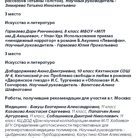
рассказов Татьяны Толстой).
Научный руководитель -
Зимирева Татьяна Иннокентьевна
3 место
Искусство и литература
Гармаева Дари Ринчиновна
, 8 класс МБОУ «МГЛ
им.Д.Аюшеева», г Улан-Удэ.
Использование приема
«ненадежный нарратор» в романе Б.Акунина «Левиафан».
Научный руководитель - Гармаева Юлия Прокопьевна
3 место
Искусство и литература
Дабадоржиева Аюна Дмитриевна
, 10 класс Кяхтинская СОШ
№ 4, Кяхтинский р-он.
Проблема свободы и любви в романах
«Дворянское гнездо» И.С. Тургенева и «Обломов» И.А.
Гончарова.
Научный руководитель -
Валитова Алина
Шафкатовна
Работы, получившие рекомендации для участия в г. Москва:
Медицина
-
Бакуш Екатерина Александровна,
11 класс
Казакова Анастасия Сергеевна
, 11 класс,
Папахчян Анна
Артуровна,
11 класс,
Собашников Дмитрий Николаевич
, 11
класс КЦ ДОД «Дом научной коллаборации имени М.П. Хабаева»
БГУ.
Определение цитотоксичности перспективных для
регенеративной медицины полимеров.
Научный руководитель -
Цыбденова Арюна Пурбодоржиевна, Капустина Юлия Алексеевна,