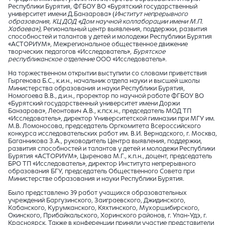
Республики Бурятия, ФГБОУ ВО «Бурятский государственный
университет имени Д.Банзарова» (
Институт непрерывного
образования, КЦ ДОД «Дом научной коллаборации имени М.П.
Хабаева»),
Региональный центр выявления, поддержки, развития
способностей и талантов у детей и молодежи Республики Бурятия
«АСТОРИУМ», Межрегиональное общественное движение
творческих педагогов «Исследователь»,
Бурятское
республиканское отделение
ООО «Исследователь».
На торжественном открытии выступили со словами приветствия
Гыргенова Б.С., к.и.н., начальник отдела науки и высшей школы
Министерства образования и науки Республики Бурятия,
Номогоева В.В., д.и.н., проректор по научной работе ФГБОУ ВО
«Бурятский государственный университет имени Доржи
Банзарова», Леонтович А.В., к.псх.н., председатель МОД ТП
«Исследователь», директор Университетской гимназии при МГУ им.
М.В. Ломоносова, председатель Оргкомитета Всероссийского
конкурса исследовательских работ им. В.И. Вернадского, г. Москва,
Баганникова З.А., руководитель Центра выявления, поддержки,
развития способностей и талантов у детей и молодежи Республики
Бурятия «АСТОРИУМ», Цыренова М.Г., к.п.н., доцент, председатель
БРО ТП «Исследователь», директор Института непрерывного
образования БГУ, председатель Общественного Совета при
Министерстве образования и науки Республики Бурятия.
Было представлено 39 работ учащихся образовательных
учреждений Баргузинского, Заиграевского, Джидинского,
Кабанского, Курумканского, Кяхтинского, Мухоршибирского,
Окинского, Прибайкальского, Хоринского районов, г. Улан-Удэ, г.
Красноярск. Также в конференции приняли участие представители