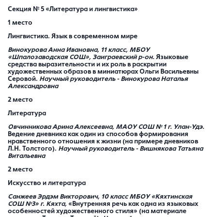
Секция № 5 «Литература и лингвистика»
1 место
Лингвистика. Язык в современном мире
Винокурова Анна Ивановна,
11 класс, МБОУ
«Шпалозаводская СОШ», Заиграевский р-он.
Языковые
средства выразительности и их роль в раскрытии
художественных образов в миниатюрах Ольги Васильевны
Серовой.
Научный руководитель - Винокурова Наталья
Александровна
2 место
Литература
Овчинникова Арина Алексеевна,
МАОУ СОШ № 1 г. Улан-Удэ.
Ведение дневника как один из способов формирования
нравственного отношения к жизни (на примере дневников
Л.Н. Толстого).
Научный руководитель -
Вишнякова Татьяна
Витальевна
2 место
Искусство и литература
Санжеев Эрдэм Викторович
,
10 класс МБОУ «Кяхтинская
СОШ №3» г. Кяхта,
«Внутренняя речь как одна из языковых
особенностей художественного стиля» (на материале