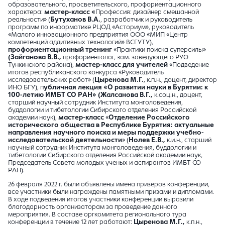
образовательного, просветительского, профориентационного
характера:
мастер-класс «
Профессия: дизайнер смешанной
реальности» (
Бутуханов В.А.
, разработчик и руководитель
программ по информатике РЦОД «Асториум», руководитель
«Малого инновационного предприятия ООО «МИП «Центр
компетенций аддитивных технологий» ВСГУТУ),
профориентационный тренинг
«Практики поиска суперсилы»
(Зайганова В.В.,
профориентолог, зам. заведующего РУО
Тункинского района),
мастер-класс для учителей
«Подведение
итогов республиканского конкурса «Руководитель
исследовательских работ» (
Цыренова М.Г.
, к.п.н., доцент, директор
ИНО БГУ), п
убличная лекция «О развитии науки в Бурятии: к
100-летию ИМБТ СО РАН» (Жалсанова В.Г.,
к.соц.н., доцент,
старший научный сотрудник Института монголоведения,
буддологии и тибетологии Сибирского отделения Российской
академии наук),
мастер-класс
«
Отделение Российского
исторического общества в Республике Бурятия: актуальные
направления научного поиска и меры поддержки учебно-
исследовательской деятельности
» (
Нолев Е.В.,
к.и.н., старший
научный сотрудник Института монголоведения, буддологии и
тибетологии Сибирского отделения Российской академии наук,
Председатель Совета молодых ученых и аспирантов ИМБТ СО
РАН).
26 февраля 2022 г. были объявлены имена призеров конференции,
все участники были награждены памятными призами и дипломами.
В ходе подведения итогов участники конференции выразили
благодарность организаторам за проведение данного
мероприятия. В составе оргкомитета регионального тура
конференции в течение 12 лет работают:
Цыренова М
.Г.,
к.п.н.,