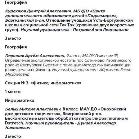
География
Курдюков Дмитрий Алексеевич,
МБУДО «Центр
дополнительного образования детей «Подлеморье»,
Баргузинский р-он.
Отношение учащихся Усть-Баргузинской
школы к социальной сети Тик Ток (сравнение двух возрастных
групп).
Научный руководитель -
Петрова Анна Леонидовна
3 место
География
Гаврилов Артём Алексеевич,
9 класс, МАОУ Гимназия 33,
Определение экологической частоты пос Сотниково Иволгинского
района Республики Бурятия с помощью метода лихеноиндикации
(наличием лишайников).
Научный руководитель - Абрамова Елена
Михайловна
Секция № 3. «Физика, информатика»
1 место
Информатика
Белых Михаил Алексеевич
, 8 класс, МАУ ДО «Онохойский
дом детского творчества», Заиграевский р-он.
Бесконтактные методы обработки петроглифов плагином
D
stretch.
Научный руководитель - Дунаев Александр
Николаевич
3 место