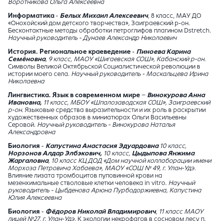
Воротникова Ольга Алексеевна
Информатика
-
Белых Михаил Алексеевич
, 8 класс, МАУ ДО
«Онохойский дом детского творчества», Заиграевский р-он.
Бесконтактные методы обработки петроглифов плагином Dstretch.
Научный руководитель - Дунаев Александр Николаевич
История. Региональное краеведение
-
Пиноева Карина
Семёновна
, 9 класс, МАОУ «Шигаевская СОШ», Кабанский р-он.
Символы Великой Октябрьской Социалистической революции в
истории моего села.
Научный руководитель - Маскальцева Ирина
Николаевна
Лингвистика. Язык в современном мире
–
Винокурова Анна
Ивановна,
11 класс, МБОУ «Шпалозаводская СОШ», Заиграевский
р-он.
Языковые средства выразительности и их роль в раскрытии
художественных образов в миниатюрах Ольги Васильевны
Серовой.
Научный руководитель - Винокурова Наталья
Александровна
Биология
-
Капустина Анастасия Эдуардовна
10 класс,
Норзонов Алдар Элбэкович,
10 класс
,
Цыдыпова Янжима
Жаргаловна
, 10 класс КЦ ДОД «Дом научной коллаборации имени
Морхоза Петровича Хабаева», МАОУ «СОШ № 49, г. Улан-Удэ.
Влияние лизата тромбоцитов пуповинной крови на
мезенхимальные стволовые клетки человека in vitro.
Научный
руководитель - Цыбденова Арюна Пурбодоржиевна, Капустина
Юлия Алексеевна
Биология
-
Фёдоров Николай Владимирович
,
11 класс МАОУ
лицей №27
,
г. Улан-Удэ.
К экологии некрофагов в сосновом лесу п.