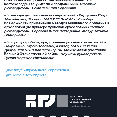
Банзарова и его роль в становлении как ученого -
востоковеда (его учителя и сподвижники).
Научный
руководитель - Самбаев Саян Сергеевич
«За междисциплинарное исследование» -
Хертухеев Петр
Михайлович, 11 класс, МАОУ СОШ № 46 г. Улан-Удэ.
Возможности применения методов машинного обучения в
археологии (на примере хуннской археологии)
Научный
руководитель - Сергеева Юлия Викторовна
,
Мазур Татьяна
Геннадьевна
«За лучшую работу, представленную сельской школой» -
Покровкин Богдан Олегович, 8 класс, МАОУ «Степно-
Дворецкая ООШ Кабанский р-он.
Мои земляки участники
Великой Отечественной войны.
Научный руководитель –
Гусева Надежда Николаевна
#институт_непрерывного_образования
#конкурс_вивернадского