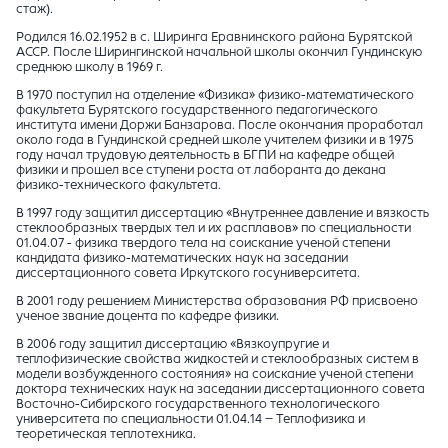
стаж).
Родился 16.02.1952 в с. Ширинга Еравнинского района Бурятской
АССР. После Ширингинской начальной школы окончил Гундинскую
среднюю школу в 1969 г.
В 1970 поступил на отделение «Физика» физико-математического
факультета Бурятского государственного педагогического
института имени Доржи Банзарова. После окончания проработал
около года в Гундинской средней школе учителем физики и в 1975
году начал трудовую деятельность в БГПИ на кафедре общей
физики и прошел все ступени роста от лаборанта до декана
физико-технического факультета.
В 1997 году защитил диссертацию «Внутреннее давление и вязкость
стеклообразных твердых тел и их расплавов» по специальности
01.04.07 - физика твердого тела на соискание ученой степени
кандидата физико-математических наук на заседании
диссертационного совета Иркутского госуниверситета.
В 2001 году решением Министерства образования РФ присвоено
ученое звание доцента по кафедре физики.
В 2006 году защитил диссертацию «Вязкоупругие и
теплофизические свойства жидкостей и стеклообразных систем в
модели возбужденного состояния» на соискание ученой степени
доктора технических наук на заседании диссертационного совета
Восточно-Сибирского государственного технологического
университета по специальности 01.04.14 – Теплофизика и
теоретическая теплотехника.