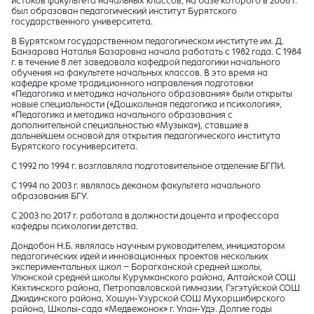
истоков факультета начальных классов, на базе которого в 2006 г.
был образован педагогический институт Бурятского
государственного университета.
В Бурятском государственном педагогическом институте им. Д.
Банзарова Наталья Базаровна начала работать с 1982 года. С 1984
г. в течение 8 лет заведовала кафедрой педагогики начального
обучения на факультете начальных классов. В это время на
кафедре кроме традиционного направления подготовки
«Педагогика и методика начального образования» были открыты
новые специальности («Дошкольная педагогика и психология»,
«Педагогика и методика начального образования с
дополнительной специальностью «Музыка»), ставшие в
дальнейшем основой для открытия педагогического института
Бурятского госуниверситета.
С 1992 по 1994 г. возглавляла подготовительное отделение БГПИ.
С 1994 по 2003 г. являлась деканом факультета начального
образования БГУ.
С 2003 по 2017 г. работала в должности доцента и профессора
кафедры психологии детства.
Дондобон Н.Б. являлась научным руководителем, инициатором
педагогических идей и инновационных проектов нескольких
экспериментальных школ – Борагханской средней школы,
Улюнской средней школы Курумканского района, Алтайской СОШ
Кяхтинского района, Петропавловской гимназии, Гэгэтуйской СОШ
Джидинского района, Хошун-Узурской СОШ Мухоршибирского
района, Школы-сада «Медвежонок» г. Улан-Удэ. Долгие годы