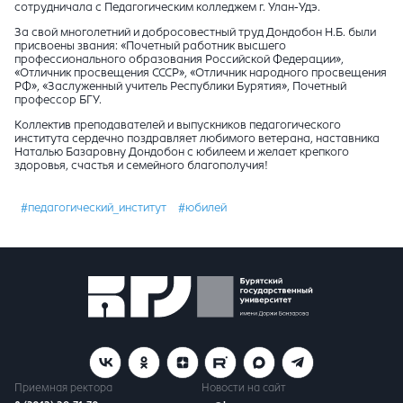
сотрудничала с Педагогическим колледжем г. Улан-Удэ.
За свой многолетний и добросовестный труд Дондобон Н.Б. были
присвоены звания: «Почетный работник высшего
профессионального образования Российской Федерации»,
«Отличник просвещения СССР», «Отличник народного просвещения
РФ», «Заслуженный учитель Республики Бурятия», Почетный
профессор БГУ.
Коллектив преподавателей и выпускников педагогического
института сердечно поздравляет любимого ветерана, наставника
Наталью Базаровну Дондобон с юбилеем и желает крепкого
здоровья, счастья и семейного благополучия!
#педагогический_институт
#юбилей
Приемная ректора
Новости на сайт