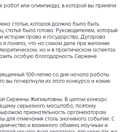
х работ или олимпиада, в которой вы приняли
тема статьи, которая должна была быть
ц статья была готова. Руководителем, который
и истории права и государства, Дугарова
я поняла, что на самом деле при желании
 теоретическом, но и в практическом аспектах.
ыразить особую благодарность Сержене
священный 100-летию со дня начала работы
о вы почерпнули из этого конкурса и какие
вой Сержены Жигмытовны. В целом конкурс
оящему серьезного масштаба, поэтому
. Выражаю признательность организаторам
лы для отмечания столь значимого события. С
удничества и взаимного обмена научным и
елей нашего вуза оказалась для меня так же