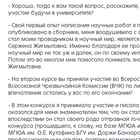
- Хорошо, тогда к вам такой вопрос, расскажит
участие будучи в университете?
- Свой первый опыт написания научных работ я 
опубликована в сборнике, меня воодушевила с с
стал моим проводником в научный мир, является
Сержена Жигмытовна. Именно благодаря ее про
научный мир не так уж и далек, он по своему инт
Потом это во многом мне помогало понимать зна
Жигмытовне.
- На втором курсе вы приняли участие во Всеро
Всесоюзной Чрезвычайной Комиссии (ВЧК) по лик
впечатления остались у вас по его окончании?
- В этом конкурсе я принимала участие и писа
оказался для меня знаменателен тем, что он ст
впоследствии он стал своего рода отправной т
конкурса (прошедшего, к слову, на базе МГЮА им
МГЮА им. О.Е. Кутафина БГУ им. Доржи Банзаро
профессиональным опытом, поэтому возможность