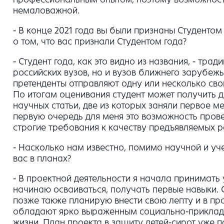
немаловажной.
- В конце 2021 года вы были признаны Студентом
о том, что вас признали Студентом года?
- Студент года, как это видно из названия, - тр
российских вузов, но и вузов ближнего зарубежь
претенденты отправляют одну или несколько сво
По итогам оценивания студент может получить дипл
научных статьи, две из которых заняли первое м
первую очередь для меня это возможность провер
строгие требования к качеству предъявляемых р
- Насколько нам известно, помимо научной и уч
вас в планах?
- В проектной деятельности я начала принимать у
начинаю осваиваться, получать первые навыки. 
позже также планирую внести свою лепту и в п
обладают ярко выраженным социально-прикладн
жизни. План проекта в защиту детей-сирот уже 