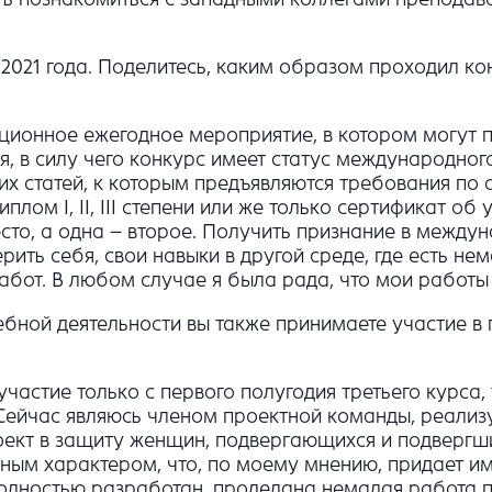
 2021 года. Поделитесь, каким образом проходил ко
адиционное ежегодное мероприятие, в котором могут 
я, в силу чего конкурс имеет статус международно
их статей, к которым предъявляются требования по
ом I, II, III степени или же только сертификат об у
есто, а одна – второе. Получить признание в межд
ить себя, свои навыки в другой среде, где есть не
абот. В любом случае я была рада, что мои работ
ебной деятельности вы также принимаете участие в 
частие только с первого полугодия третьего курса, 
Сейчас являюсь членом проектной команды, реализ
роект в защиту женщин, подвергающихся и подверг
ым характером, что, по моему мнению, придает им
полностью разработан, проделана немалая работа п