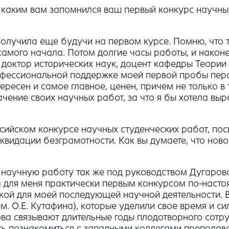
е, каким вам запомнился ваш первый конкурс научны
получила еще будучи на первом курсе. Помню, что 
амого начала. Потом долгие часы работы, и наконе
 доктор исторических наук, доцент кафедры Теории 
фессиональной поддержке моей первой пробы пера 
ересен и самое главное, ценен, причем не только в
чение своих научных работ, за что я бы хотела в
ссийском конкурсе научных студенческих работ, по
видации безграмотности. Как вы думаете, что новог
ла научную работу так же под руководством Дугаро
ал для меня практически первым конкурсом по-наст
очкой для моей последующей научной деятельности
. О.Е. Кутафина), которые уделили свое время и си
ва связывают длительные годы плодотворного сотр
 познакомиться с западными коллегами преподават