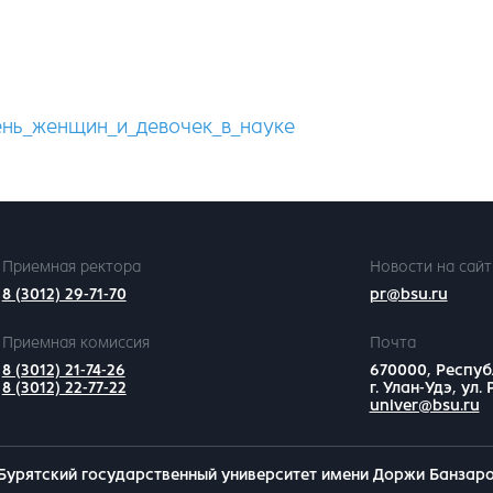
нь_женщин_и_девочек_в_науке
Приемная ректора
Новости на сайт
8 (3012) 29-71-70
pr@bsu.ru
Приемная комиссия
Почта
8 (3012) 21-74-26
670000, Респуб
8 (3012) 22-77-22
г. Улан-Удэ, ул.
univer@bsu.ru
Бурятский государственный университет имени Доржи Банзар