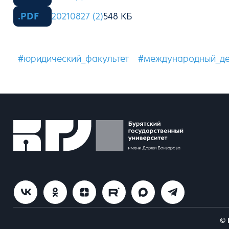
20210827 (2)
#юридический_факультет
#международный_де
© 