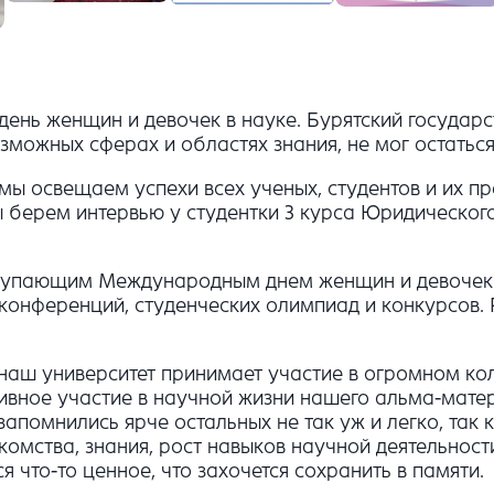
ень женщин и девочек в науке. Бурятский государс
зможных сферах и областях знания, не мог остаться
ы освещаем успехи всех ученых, студентов и их пр
ы берем интервью у студентки 3 курса Юридическог
аступающим Международным днем женщин и девочек в
конференций, студенческих олимпиад и конкурсов.
 наш университет принимает участие в огромном ко
ивное участие в научной жизни нашего альма-матер
запомнились ярче остальных не так уж и легко, так
накомства, знания, рост навыков научной деятельнос
что-то ценное, что захочется сохранить в памяти.