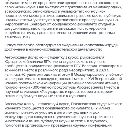
факультете многие представители прекрасного пола посвящают
свою жизнь науке. Они выступают с докладами на международных,
всероссийских, региональных и университетских научно-
практических мероприятиях, занимают призовые места, публикуют
научные статьи, участвуют в организации и проведении научных
мероприятий. Ежегодно от юридического факультета студенты-
девушки выигрывают гранты и выезжают на стажировки в
зарубежные вузы, сдают экзамены на владение иностранными
языками (HSK).
Факультет особо благодарит за ежедневный кропотливый труд и
достижения в научно-исследовательской деятельности:
Ангрускаеву Валерию – студентку 3 курса, руководителя
Юридической клиники БГУ, члена студенческого научного
сообщества юридического факультета БГУ. Валерия неоднократно
занимает I места в различного рода мероприятиях. В 2021 г.
являлась «Студентом года» по итогам II Международного учебного-
исследовательского конкурса; заняла I место в XVI Всероссийской
научно-практической конференции «Криминологические чтения»,
приуроченной к 300-летию прокуратуры России; заняла I место в
научной олимпиаде «Государство и право: теория и история»,
активно публикует научные статьи в журналах.
Васильеву Алину – студентку 4 курса, Председателя студенческого
научного сообщества юридического факультета БГУ. Алина
активно принимает участие в интеллектуальных играх,
международных конкурсах студенческих научных проектов на
иностранном языке, публикует научные статьи в журналах,
помогает в организации и проведении научных конференций.