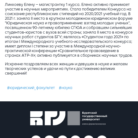
Линхоеву Елену – магистрантку 1 курса. Елена активно принимает
участие в научных мероприятиях. Стала победителем Конкурса на
соискание республиканских стипендий на 2020/2021 учебный год. В
2021 г. заняла II место в крупном молодежном юридическом форуме
"Юридическая наука и правоприменение: взгляд молодых ученых",
посвященном 90-летнему юбилею СГЮА и собравшем сильнейших
студентов-юристов с вузов всей страны; заняла II место в конкурсе
научных работ студентов БГУ; являлась «Студентом года 2021» по
итогам I Международного учебного-исследовательского конкурса;
имеет диплом I степени за участие в Международной научно-
практической конференции «Сравнительное правоведение в
странах АТР-X»; активно публикуется в сборниках научных трудов.
Искренне поздравляем всех женщин и девушек в науке и желаем
творческих успехов и удачи на пути к достижению великих
свершений!
#юридический_факультет
#наука