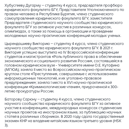
Хубусгееву Дугарму – студентку 4 курса, председателя профбюро
юридического факультета БГУ, Представителя Уполномоченного по
правам человека в Республике Бурятия, члена студенческого
самоуправления юридического факультета БГУ, заместителя
Председателя студенческого научного сообщества юридического
факультета БГУ за активное участие в различных конкурсах,
олимпиадах, а также за помощь в организации и проведении
молодежных научно-практических конференций молодых ученых.
Цырендашиеву Викторию – студентку 4 курса, члена студенческого
научного сообщества юридического факультета БГУ. В 2021 г.
Виктория успешно выступила на IV Всероссийской конференции
студентов и магистрантов «Роль публичного права в обеспечении
экономического и социального развития России», состоявшейся в
головном юридическом вузе - Университете имени О.Е. Кутафина
(МГЮА); заняла II место во Всероссийском научно-практическом
круглом столе «Преступления, совершаемые с использованием
информационных технологий, и их уголовно-правовое
предупреждение»; заняла I место в XVI научно-практической
конференции «Криминологические чтения», приуроченной к 300-
летию прокуратуры России.
Баторову Сарюну – студентку 4 курса, члена студенческого
научного сообщества юридического факультета БГУ за активное
участие в конференциях, международных конкурсах студенческих
научных проектов на иностранном языке, за публикацию научных
статей в различных сборниках. В 2020 году сдала государственный
экзамен КНР на владение китайским языком третьего уровня (HSK
3).