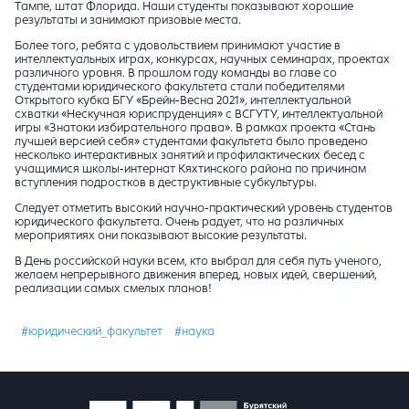
Тампе, штат Флорида. Наши студенты показывают хорошие
результаты и занимают призовые места.
Более того, ребята с удовольствием принимают участие в
интеллектуальных играх, конкурсах, научных семинарах, проектах
различного уровня. В прошлом году команды во главе со
студентами юридического факультета стали победителями
Открытого кубка БГУ «Брейн-Весна 2021», интеллектуальной
схватки «Нескучная юриспруденция» с ВСГУТУ, интеллектуальной
игры «Знатоки избирательного права». В рамках проекта «Стань
лучшей версией себя» студентами факультета было проведено
несколько интерактивных занятий и профилактических бесед с
учащимися школы-интернат Кяхтинского района по причинам
вступления подростков в деструктивные субкультуры.
Следует отметить высокий научно-практический уровень студентов
юридического факультета. Очень радует, что на различных
мероприятиях они показывают высокие результаты.
В День российской науки всем, кто выбрал для себя путь ученого,
желаем непрерывного движения вперед, новых идей, свершений,
реализации самых смелых планов!
#юридический_факультет
#наука