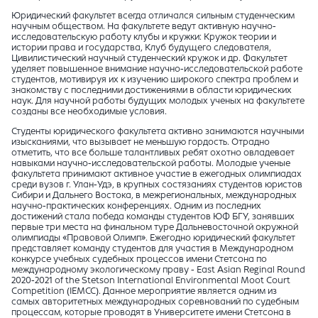
Юридический факультет всегда отличался сильным студенческим
научным обществом. На факультете ведут активную научно-
исследовательскую работу клубы и кружки: Кружок теории и
истории права и государства, Клуб будущего следователя,
Цивилистический научный студенческий кружок и др. Факультет
уделяет повышенное внимание научно-исследовательской работе
студентов, мотивируя их к изучению широкого спектра проблем и
знакомству с последними достижениями в области юридических
наук. Для научной работы будущих молодых ученых на факультете
созданы все необходимые условия.
Студенты юридического факультета активно занимаются научными
изысканиями, что вызывает не меньшую гордость. Отрадно
отметить, что все больше талантливых ребят охотно овладевает
навыками научно-исследовательской работы. Молодые ученые
факультета принимают активное участие в ежегодных олимпиадах
среди вузов г. Улан-Удэ, в крупных состязаниях студентов юристов
Сибири и Дальнего Востока, в межрегиональных, международных
научно-практических конференциях. Одним из последних
достижений стала победа команды студентов ЮФ БГУ, занявших
первые три места на финальном туре Дальневосточной окружной
олимпиады «Правовой Олимп». Ежегодно юридический факультет
представляет команду студентов для участия в Международном
конкурсе учебных судебных процессов имени Стетсона по
международному экологическому праву - East Asian Reginal Round
2020-2021 of the Stetson International Environmental Moot Court
Competition (IEMCC). Данное мероприятие является одним из
самых авторитетных международных соревнований по судебным
процессам, которые проводят в Университете имени Стетсона в