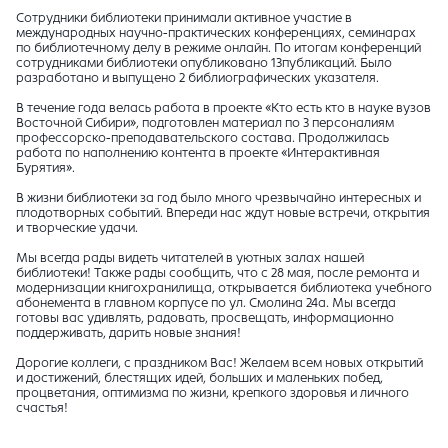
Сотрудники библиотеки принимали активное участие в
международных научно-практических конференциях, семинарах
по библиотечному делу в режиме онлайн. По итогам конференций
сотрудниками библиотеки опубликовано 13публикаций. Было
разработано и выпущено 2 библиографических указателя.
В течение года велась работа в проекте «Кто есть кто в науке вузов
Восточной Сибири», подготовлен материал по 3 персоналиям
профессорско-преподавательского состава. Продолжилась
работа по наполнению контента в проекте «Интерактивная
Бурятия».
В жизни библиотеки за год было много чрезвычайно интересных и
плодотворных событий. Впереди нас ждут новые встречи, открытия
и творческие удачи.
Мы всегда рады видеть читателей в уютных залах нашей
библиотеки! Также рады сообщить, что с 28 мая, после ремонта и
модернизации книгохранилища, открывается библиотека учебного
абонемента в главном корпусе по ул. Смолина 24а. Мы всегда
готовы вас удивлять, радовать, просвещать, информационно
поддерживать, дарить новые знания!
Дорогие коллеги, с праздником Вас! Желаем всем новых открытий
и достижений, блестящих идей, больших и маленьких побед,
процветания, оптимизма по жизни, крепкого здоровья и личного
счастья!