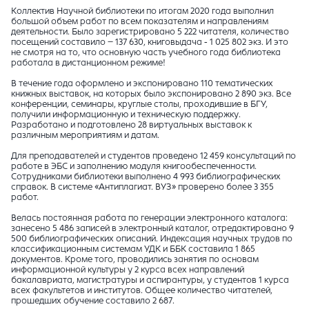
Коллектив Научной библиотеки по итогам 2020 года выполнил
большой объем работ по всем показателям и направлениям
деятельности. Было зарегистрировано 5 222 читателя, количество
посещений составило – 137 630, книговыдача - 1 025 802 экз. И это
не смотря на то, что основную часть учебного года библиотека
работала в дистанционном режиме!
В течение года оформлено и экспонировано 110 тематических
книжных выставок, на которых было экспонировано 2 890 экз. Все
конференции, семинары, круглые столы, проходившие в БГУ,
получили информационную и техническую поддержку.
Разработано и подготовлено 28 виртуальных выставок к
различным мероприятиям и датам.
Для преподавателей и студентов проведено 12 459 консультаций по
работе в ЭБС и заполнению модуля книгообеспеченности.
Сотрудниками библиотеки выполнено 4 993 библиографических
справок. В системе «Антиплагиат. ВУЗ» проверено более 3 355
работ.
Велась постоянная работа по генерации электронного каталога:
занесено 5 486 записей в электронный каталог, отредактировано 9
500 библиографических описаний. Индексация научных трудов по
классификационным системам УДК и ББК составила 1 865
документов. Кроме того, проводились занятия по основам
информационной культуры у 2 курса всех направлений
бакалавриата, магистратуры и аспирантуры, у студентов 1 курса
всех факультетов и институтов. Общее количество читателей,
прошедших обучение составило 2 687.