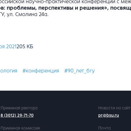
российской научно-практической конференции с м
ов: проблемы, перспективы и решения
», посвя
ГУ, ул. Смолина 24а.
я 2021
хология
#конференция
#90_лет_бгу
Приемная ректора
Новости на сайт
8 (3012) 29-71-70
pr@bsu.ru
Приемная комиссия
Почта