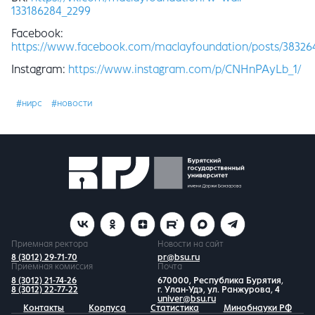
133186284_2299
Facebook:
https://www.facebook.com/maclayfoundation/posts/38326
Instagram:
https://www.instagram.com/p/CNHnPAyLb_1/
#нирс
#новости
Приемная ректора
Новости на сайт
8 (3012) 29-71-70
pr@bsu.ru
Приемная комиссия
Почта
8 (3012) 21-74-26
670000, Республика Бурятия,
8 (3012) 22-77-22
г. Улан-Удэ, ул. Ранжурова, 4
univer@bsu.ru
Контакты
Корпуса
Статистика
Минобнауки РФ