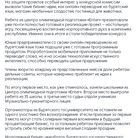
На защите проектов особый интерес у конкурсной комиссии
вызвали такие бизнес-идеи, как онлайн-переводчик на бурятский
язык, магазин необычных сладостей, гостиница для животных.
Ребята из центра олимпиадной подготовки «Enter» презентовали
уже почти полностью готовый к реализации проект – настольную
игру, посвященную воспитанию корпоративного духа в компаниях
республики. Именно они в итоге и стали победителями конкурса.
Юные предприниматели со своим онлайн-переводчиком на
бурятский язык тоже подошли уже с готовым программным
продуктом. Разработанное мобильное приложение не только
переводит слова, но и на основе технологий искусственного
интеллекта, способно переводить целые предложения.
Члены жюри по каждому из представленных кейсов дали ребятам
дельные советы, которые наверняка приблизят их идеи к
реализации.
По итогу первое место, как уже отмечалось, заняли школьники из
Центра олимпиадной подготовки «Enter». Второе место выиграли
ребята из 35 школы, а третье место судьи отдали ученикам
Музыкально-гуманитарного лицея.
Организаторы из Бурятского госуниверситета не оставили ни
одного участника без вознаграждения. И если призовые за первые
3 места могут стать солидным первым вложением в будущий
процветающий бизнес, то остальным ребятам призовые позволят
устроить себе по крайней мере веселый сладкий праздник.
Молодежный бизнес-инкубатор Бурятского государственного