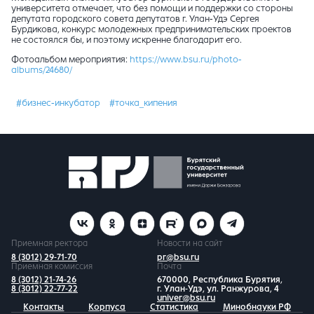
университета отмечает, что без помощи и поддержки со стороны
депутата городского совета депутатов г. Улан-Удэ Сергея
Бурдикова, конкурс молодежных предпринимательских проектов
не состоялся бы, и поэтому искренне благодарит его.
Фотоальбом мероприятия:
https://www.bsu.ru/photo-
albums/24680/
#бизнес-инкубатор
#точка_кипения
Приемная ректора
Новости на сайт
8 (3012) 29-71-70
pr@bsu.ru
Приемная комиссия
Почта
8 (3012) 21-74-26
670000, Республика Бурятия,
8 (3012) 22-77-22
г. Улан-Удэ, ул. Ранжурова, 4
univer@bsu.ru
Контакты
Корпуса
Статистика
Минобнауки РФ