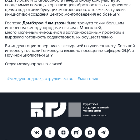
Б.Д.
выразили благодарность Генеральному консульству за
неоценимую помощь в организации образовательных проектов с
целью подготовки будущих монголоведов, а также выступили с
инициативой создания Центра монголоведения на базе БГУ.
Госпожа
Дэмбэрэл Нямцэрэн
была тронута таким большим
интересом к международным связям с Монголией,
многочисленным имеющимся и запланированным проектам и
выразила готовность содействовать их осуществлению.
Визит делегации завершился экскурсией по университету. Большой
интерес у госпожи Генконсула вызвало посещение кафедры ФЦА и
Научной Библиотеки БГУ.
Отдел международных связей
#международное_сотрудничество
#монголия