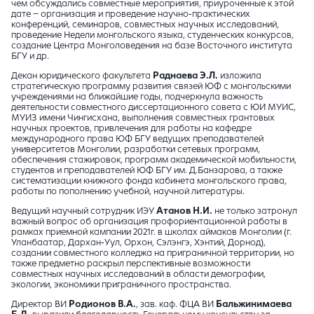
чем обсуждались совместные мероприятия, приуроченные к этой
дате – организация и проведение научно-практических
конференций, семинаров, совместных научных исследований,
проведение Недели монгольского языка, студенческих конкурсов,
создание Центра Монголоведения на базе Восточного института
БГУ и др.
Декан юридического факультета
Раднаева Э.Л.
изложила
стратегическую программу развития связей ЮФ с монгольскими
учреждениями на ближайшие годы, подчеркнула важность
деятельности совместного диссертационного совета с ЮИ МУИС,
МУИЗ имени Чингисхана, выполнения совместных грантовых
научных проектов, привлечения для работы на кафедре
международного права ЮФ БГУ ведущих преподавателей
университетов Монголии, разработки сетевых программ,
обеспечения стажировок, программ академической мобильности,
студентов и преподавателей ЮФ БГУ им. Д.Банзарова, а также
систематизации книжного фонда кабинета монгольского права,
работы по пополнению учебной, научной литературы.
Ведущий научный сотрудник ИЭУ
Атанов Н.И.
не только затронул
важный вопрос об организация профориентационной работы в
рамках приемной кампании 2021г. в школах аймаков Монголии (г.
Уланбаатар, Дархан-Уул, Орхон, Сэлэнгэ, Хэнтий, Дорнод),
создании совместного колледжа на приграничной территории, но
также предметно раскрыл перспективные возможности
совместных научных исследований в области демографии,
экологии, экономики приграничного пространства.
Директор ВИ
Родионов В.А.
, зав. каф. ФЦА ВИ
Бальжинимаева