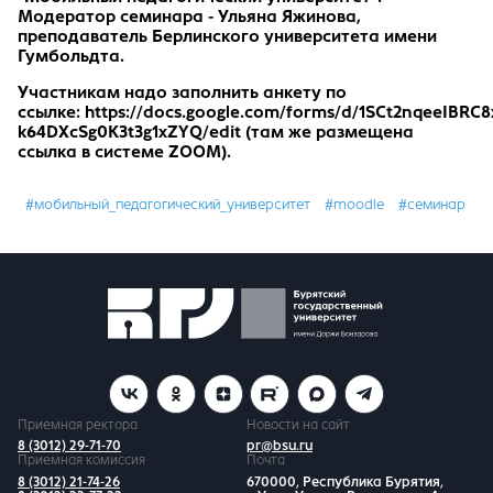
Модератор семинара -
Ульяна Яжинова,
преподаватель Берлинского университета имени
Гумбольдта
.
Участникам надо заполнить анкету по
ссылке:
https://docs.google.com/forms/d/1SCt2nqeeIBRC
k64DXcSg0K3t3g1xZYQ/edit
(там же размещена
ссылка в системе ZOOM).
#мобильный_педагогический_университет
#moodle
#семинар
Приемная ректора
Новости на сайт
8 (3012) 29-71-70
pr@bsu.ru
Приемная комиссия
Почта
8 (3012) 21-74-26
670000, Республика Бурятия,