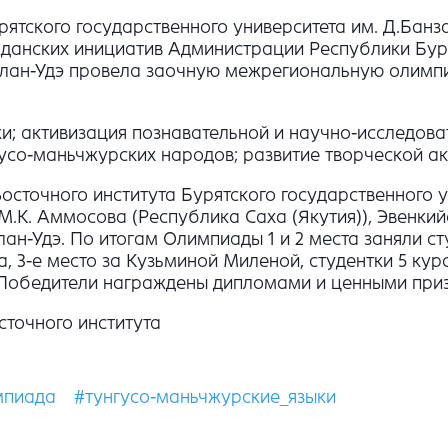
ятского государственного университета им. Д.Банз
анских инициатив Администрации Республики Бурят
лан-Удэ провела заочную межрегиональную олимпиад
 активизация познавательной и научно-исследоват
гусо-маньчжурских народов; развитие творческой ак
осточного института Бурятского государственного у
М.К. Аммосова (Республика Саха (Якутия)), Эвенки
Улан-Удэ. По итогам Олимпиады 1 и 2 места заняли с
 3-е место за Кузьминой Миленой, студентки 5 кур
). Победители награждены дипломами и ценными при
сточного института
мпиада
#тунгусо-маньчжурские_языки