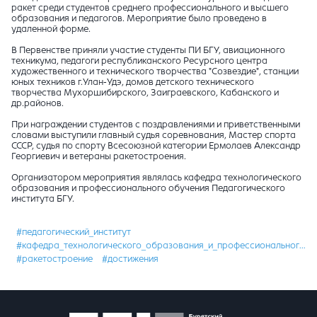
ракет среди студентов среднего профессионального и высшего
образования и педагогов. Мероприятие было проведено в
удаленной форме.
В Первенстве приняли участие студенты ПИ БГУ, авиационного
техникума, педагоги республиканского Ресурсного центра
художественного и технического творчества "Созвездие", станции
юных техников г.Улан-Удэ, домов детского технического
творчества Мухоршибирского, Заиграевского, Кабанского и
др.районов.
При награждении студентов с поздравлениями и приветственными
словами выступили главный судья соревнования, Мастер спорта
СССР, судья по спорту Всесоюзной категории Ермолаев Александр
Георгиевич и ветераны ракетостроения.
Организатором мероприятия являлась кафедра технологического
образования и профессионального обучения Педагогического
института БГУ.
#педагогический_институт
#кафедра_технологического_образования_и_профессионального_обучения
#ракетостроение
#достижения