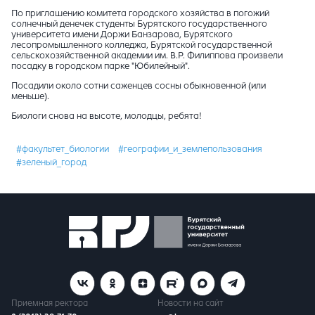
По приглашению комитета городского хозяйства в погожий
солнечный денечек студенты Бурятского государственного
университета имени Доржи Банзарова, Бурятского
лесопромышленного колледжа, Бурятской государственной
сельскохозяйственной академии им. В.Р. Филиппова произвели
посадку в городском парке "Юбилейный".
Посадили около сотни саженцев сосны обыкновенной (или
меньше).
Биологи снова на высоте, молодцы, ребята!
#факультет_биологии
#географии_и_землепользования
#зеленый_город
Приемная ректора
Новости на сайт