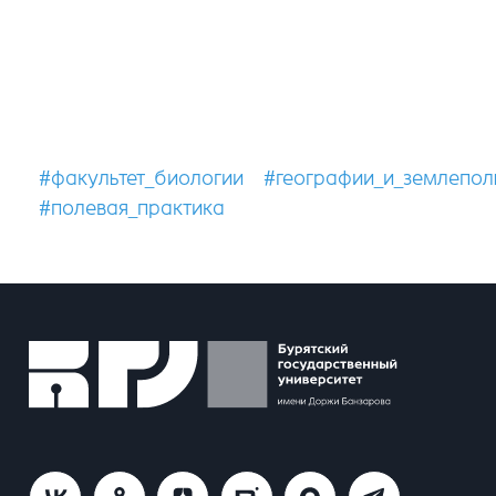
#факультет_биологии
#географии_и_землепол
#полевая_практика