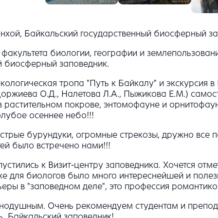
.Танхой, Байкальский государственный биосферный з
и факультета биологии, географии и землепользован
й биосферный заповедник.
ологическая тропа "Путь к Байкалу" и экскурсия в
оржиева О.Д., Налетова Л.А., Пыжикова Е.М.) само
в растительном покрове, энтомофауне и орнитофау
лубое осеннее небо!!!
стрые бурундуки, огромные стрекозы, дружно все п
ей было встречено нами!!!
пустились к Визит-центру заповедника. Хочется отм
же для биологов было много интереснейшей и полез
ры в "заповедном деле", это профессия романтиков
нодушным. Очень рекомендуем студентам и препода
ть Байкальский заповедник!