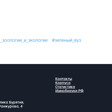
_зоологии_и_экологии
#зеленый_вуз
Контакты
Корпуса
Статистика
Минобнауки РФ
лика Бурятия,
 Ранжурова, 4