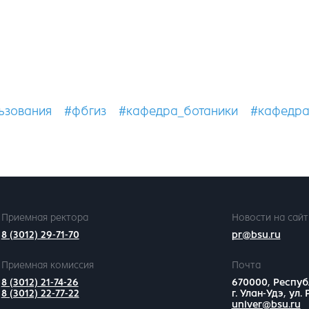
ьзования
#фбгиз
#кафедра_ботаники
#кафедра
Приемная ректора
Новости на сайт
8 (3012) 29-71-70
pr@bsu.ru
Приемная комиссия
Почта
8 (3012) 21-74-26
670000, Респуб
8 (3012) 22-77-22
г. Улан-Удэ, ул.
univer@bsu.ru