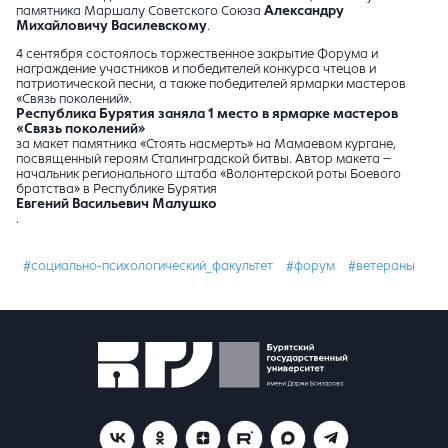
памятника Маршалу Советского Союза
Александру
Михайловичу Василевскому
.
4 сентября состоялось торжественное закрытие Форума и
награждение участников и победителей конкурса чтецов и
патриотической песни, а также победителей ярмарки мастеров
«Связь поколений».
Республика Бурятия заняла 1 место в ярмарке мастеров
«Связь поколений»
за макет памятника «Стоять насмерть» на Мамаевом кургане,
посвященный героям Сталинградской битвы. Автор макета –
начальник регионального штаба «Волонтерской роты Боевого
братства» в Республике Бурятия
Евгений Васильевич Малушко
.
#социально-психологический_факультет
#форум
#ветераны