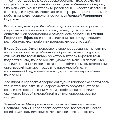
1-4 сентября 2020 г. в г. Хабаровске состоялся Всероссийский
форум «Эстафета поколений», посвященный 75-летию победы над
Японией и окончанию Второй мировой войны. В состав делегации
от Республики Бурятия вошел доцент кафедры теории социальной
работы, кандидат социологических наук
Алексей Маланович
Бадонов
.
Возглавлял делегацию Республики Бурятия почетный профессор
социально-психологического факультета, руководитель
общественной организации «Солидарность поколений»
Степан
Гаврилович Ефимов
. В состав делегации вошли руководители
республиканских и районных ветеранских организаций.
В ходе Форума было проведено пленарное заседание, панельные
дискуссии в рамках углубленного образовательного курса по
специфике передачи знаний об истории Второй мировой войны
подрастающему поколению, специфике применения полученных
знаний в наставнической деятельности, обмен опытом ветеранских
организаций, конкурс чтецов и патриотической песни,
посвященный Году памяти и славы, ярмарка мастеров «Связь
поколений».
2 сентября в Городском дворце культуры г. Хабаровска состоялось
торжественное открытие Всероссийского форума «Эстафета
поколений», посвященный 75-летию победы над Японией и
окончанию Второй мировой войны, и пленарное заседание
форума.
3 сентября на Мемориальном комплексе «Вечный огонь» на
Площади Славы г. Хабаровска состоялось возложение цветов
погибшим в годы Великой Отечественной войны, а также у