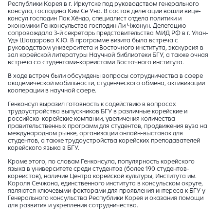
Республики Корея в г. Иркутске под руководством генерального
консула, господина Ким Се Уна. В состав делегации вошли вице-
консул господин Пак Хёндо, специалист отдела политики и
экономики Генконсульства господин Ли Чжонун. Делегацию
сопровождала 3-й секретарь представительства МИД РФ в г. Улан-
Удэ Шагдарова К.Ю. В программе визита была встреча с
руководством университета и Восточного института, экскурсия в
зал корейской литературы Научной библиотеки БГУ, а также очная
встреча со студентами-кореистами Восточного института.
В ходе встреч были обсуждены вопросы сотрудничества в сфере
академической мобильности, студенческого обмена, активизации
кооперации в научной сфере.
Генконсул выразил готовность к содействию в вопросах
трудоустройства выпускников БГУ в различные корейские и
российско-корейские компании, увеличения количества
правительственных программ для студентов, продвижения вуза на
международном рынке, организации онлайн-выставок для
студентов, а также трудоустройства корейских преподавателей
корейского языка в БГУ.
Кроме этого, по словам Генконсула, популярность корейского
языка в университете среди студентов (более 190 студентов-
кореистов), наличие Центра корейской культуры, Института им.
Короля Сечжона, единственного института в консульском округе,
являются ключевыми факторами для проявления интереса к БГУ у
Генерального консульства Республики Корея и оказания помощи
для развития и укрепления сотрудничества.