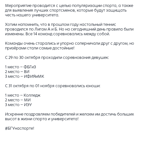
Мероприятие проводится с целью популяризации спорта, а также
для выявления лучших спортсменов, которые будут защищать
честь нашего университета.
Хотим напомнить, что в прошлом году настольный теннис
проводился по Лигам А и Б. Но на сегодняшний день правила были
изменены. Все 14 команд соревновались между собой.
Команды очень старались и упорно соперничали друг с другом, но
призёрами стали самые достойные!
С 29 по 30 октября проходили соревнования девушек:
1 место – ФБГиЗ
2 место – ВИ
3 место – ИФИЯиМК
С 31 октября по 01 ноября соревновались юноши:
1 место – Колледж
2 место – МИ
3 место – ИЭУ
Искренне поздравляем победителей и желаем им достичь больших
высот в жизни спорта и университета!
#БГУнаспорте!