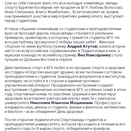
Сам за себя говорит факт, что все молодые олимпийцы, звёзды
спорта Бурятии последних лет «родом» из БГУ: Любовь Волосова,
Инна Степанова, Алиса Жамбалова… Если позволяет их график,
они принимают участие в мероприятиях университета, выступают
перед студентами.
И такое общение олимпийцев со студентами и преподавателями
вуза не проходит даром, наши звёзды становятся реальным
примером, ориентиром, к которому стремятся студенты БГУ. На
всю республику прозвучали 2 победы наших ребят . Женская
сборная по мини-футболу (тренер
Андрей Атутов
) заняла второе
место на всероссийских соревнованиях в Подмосковье в мае, а
мужская команда по волейболу (тренер
Яна Намсараева
) стала
лучшей на Дальнем Востоке в апреле.
Действительно спорт в БГУ любят и на праздник спорта и здоровья
на стадион «Спартак» выходят дружно, всем тысячным составом
преподавателей и студентов тринадцати факультетов и институтов,
колледжа, не остаётся в стороне и административно-
управленческий аппарат. Праздничное настроение создают
выступления студенческих коллективов БГУ, особенно зажёг в этом
году спортивный номер по аэробике. Шумный и весёлый «круг
здоровья» возглавляет ректорский корпус вместе с ректором
университета
Николаем Ильичом Мошкиным
. Профессора и
кандидаты наук, деканы и студенты, физики и филологи, математики
и биологи – всех объединяет День здоровья.
После открытия подвели итоги Спартакиады студентов и
преподавателей университета, которая проходила в течение всего
учебного года по 8 видам спорта, победителей и призёров