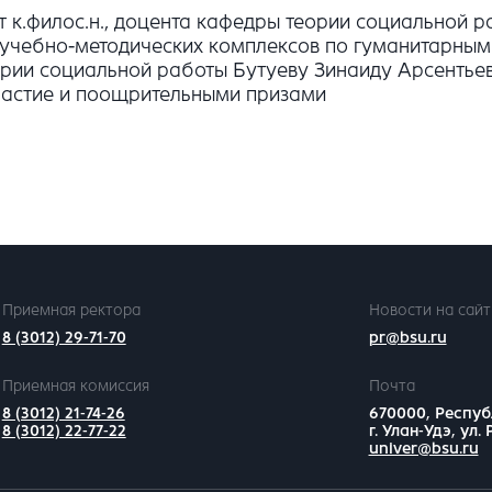
 к.филос.н., доцента кафедры теории социальной 
е учебно-методических комплексов по гуманитарны
ории социальной работы Бутуеву Зинаиду Арсентьев
частие и поощрительными призами
Приемная ректора
Новости на сайт
8 (3012) 29-71-70
pr@bsu.ru
Приемная комиссия
Почта
8 (3012) 21-74-26
670000, Респуб
8 (3012) 22-77-22
г. Улан-Удэ, ул.
univer@bsu.ru