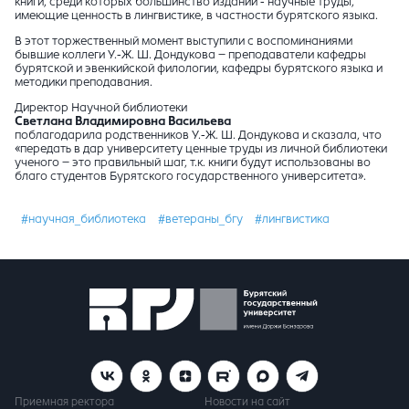
книги, среди которых большинство изданий - научные труды,
имеющие ценность в лингвистике, в частности бурятского языка.
В этот торжественный момент выступили с воспоминаниями
бывшие коллеги У.-Ж. Ш. Дондукова – преподаватели кафедры
бурятской и эвенкийской филологии, кафедры бурятского языка и
методики преподавания.
Директор Научной библиотеки
Светлана Владимировна Васильева
поблагодарила родственников У.-Ж. Ш. Дондукова и сказала, что
«передать в дар университету ценные труды из личной библиотеки
ученого – это правильный шаг, т.к. книги будут использованы во
благо студентов Бурятского государственного университета».
#научная_библиотека
#ветераны_бгу
#лингвистика
Приемная ректора
Новости на сайт