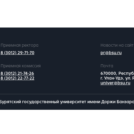
Приемная ректора
Новости на сайт
8 (3012) 29-71-70
pr@bsu.ru
Приемная комиссия
Почта
8 (3012) 21-74-26
670000, Респуб
8 (3012) 22-77-22
г. Улан-Удэ, ул.
univer@bsu.ru
Бурятский государственный университет имени Доржи Банзар