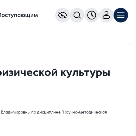
Поступающим
физической культуры
нны Владимировны по дисциплине "Научно-методическая