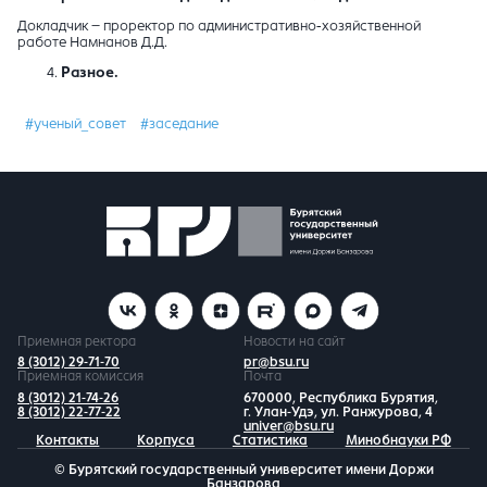
Докладчик – проректор по административно-хозяйственной
работе Намнанов Д.Д.
Разное.
#ученый_совет
#заседание
Приемная ректора
Новости на сайт
8 (3012) 29-71-70
pr@bsu.ru
Приемная комиссия
Почта
8 (3012) 21-74-26
670000, Республика Бурятия,
8 (3012) 22-77-22
г. Улан-Удэ, ул. Ранжурова, 4
univer@bsu.ru
Контакты
Корпуса
Статистика
Минобнауки РФ
© Бурятский государственный университет имени Доржи
Банзарова