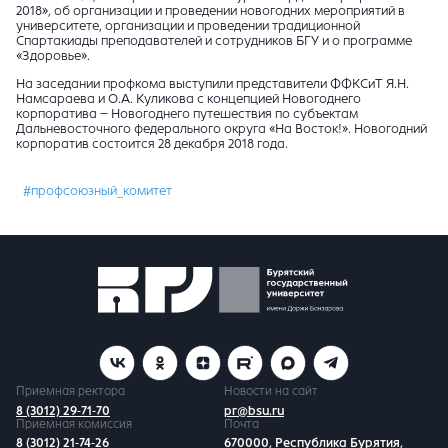
2018», об организации и проведении новогодних мероприятий в
университете, организации и проведении традиционной
Спартакиады преподавателей и сотрудников БГУ и о программе
«Здоровье».
На заседании профкома выступили представители ФФКСиТ Я.Н.
Намсараева и О.А. Куликова с концепцией Новогоднего
корпоратива – Новогоднего путешествия по субъектам
Дальневосточного федерального округа «На Восток!». Новогодний
корпоратив состоится 28 декабря 2018 года.
#профсоюзный_комитет
Приемная ректора
Новости на сайт
8 (3012) 29-71-70
pr@bsu.ru
Приемная комиссия
Почта
8 (3012) 21-74-26
670000, Республика Бурятия,