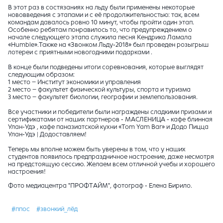
В этот раз в состязаниях на льду были применены некоторые
нововведения с этапами и с её продолжительностью: так, всем
командам давалось ровно 10 минут, чтобы пройти один этап.
Особенно ребятам понравилось то, что предупреждением о
начале следующего этапа служила песня Кендрика Ламала
«Humble».Также на «Звонком Льду-2018» был проведен розыгрыш
лотереи с приятными новогодними подарками .
В конце были подведены итоги соревнования, которые выглядят
следующим образом:
1 место – Институт экономики и управления
2 место – факультет физической культуры, спорта и туризма
3 место – факультет биологии, географии и землепользования.
Все участники и победители были награждены сладкими призами и
сертификатами от наших партнеров - МАСЛЕНИЦА - кафе блинная
Улан-Удэ , кафе паназиатской кухни «Tom Yam Bar» и Додо Пицца
Улан-Удэ | Додоставляем!
Теперь мы вполне можем быть уверены в том, что у наших
студентов появилось предпраздничное настроение, даже несмотря
на предстоящую сессию. Желаем всем отличной учебы и хорошего
настроения!
Фото медиацентра "ПРОФТАЙМ", фотограф - Елена Бирило.
#ппос
#звонкий_лёд