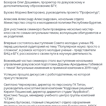
Базаров Олег Дашиевич, проректор по довузовскому и
дополнительному образованию БГУ;
Бузова Марина Викторовна, руководитель проекта "Профконтур";
Алексеев Александр Александрович, начальник отдела
Министерства спорта и молодежной политики Республики Бурятия.
Для участников семинара были проведены несколько мастер-
классов по самым актуальным темам, волнующим абитуриентов и
их родителей.
Впервые состоялось выступление Совета молодых ученых РБ
перед школьной аудиторией на тему "Популярная наука: просто о
сложном", в рамках которого молодые ученые - представители
БНЦ и БГУ, рассказали о своем пути в научную деятельность.
Важнейшей частью семинара стало выступление начальника
управления довузовской подготовки Даримы Аркадьевны Габеевой
с темой "Актуальные изменения в приемной кампании в 2019 году".
Успешно прошла дискуссия с работодателями, на которой
присутствовали:
Светлана Черноярова, директор по персоналу ГК Титан,
руководитель консалтинговой компании "Кадровые решения";
Кирилл Пашинский, директор диджитал-студии "AppBaikal";
Кристина Тыщук, менеджер учебного центра группы компаний
"СТЭК";
Марина Бутакова, главный специалист отдела оформления