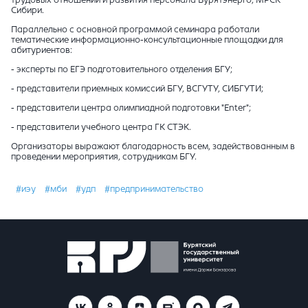
трудовых отношений и развития персонала Бурятэнерго, МРСК
Сибири.
Параллельно с основной программой семинара работали
тематические информационно-консультационные площадки для
абитуриентов:
- эксперты по ЕГЭ подготовительного отделения БГУ;
- представители приемных комиссий БГУ, ВСГУТУ, СИБГУТИ;
- представители центра олимпиадной подготовки "Enter";
- представители учебного центра ГК СТЭК.
Организаторы выражают благодарность всем, задействованным в
проведении мероприятия, сотрудникам БГУ.
#иэу
#мби
#удп
#предпринимательство