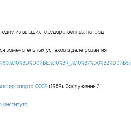
л одну из высших государственных наград
ся замечательных успехов в деле развития
8F%D1%80%D0%BD%D0%BE%D0%B9_%D0%B7%D0%B2%D0%
астер спорта СССР
(1989). Заслуженный
о института
.