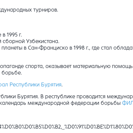
ждународных турниров.
 1995 г.
й сборной Узбекистана.
ланеты в Сан-Франциско в 1998 г., где стал облада
паганде спорта, оказывает материальную помощь и
 борьбе.
ал Республики Бурятия
.
блики Бурятия. В республике проводится междунар
в календарь международной федерации борьбы
ФИ
3%D0%B4%D0%B0%D0%B5%D0%B2,_%D0%91%D0%BE%D1%8