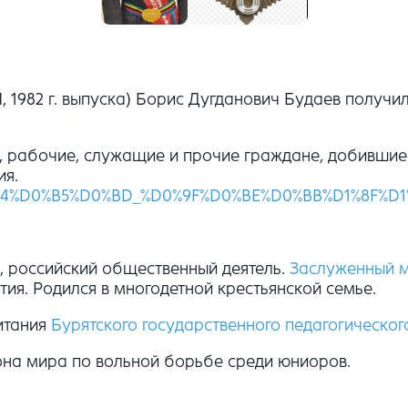
, 1982 г. выпуска) Борис Дугданович Будаев получи
, рабочие, служащие и прочие граждане, добившие
ия.
80%D0%B4%D0%B5%D0%BD_%D0%9F%D0%BE%D0%BB%D1%
, российский общественный деятель.
Заслуженный м
ия. Родился в многодетной крестьянской семье.
итания
Бурятского государственного педагогическог
она мира по вольной борьбе среди юниоров.