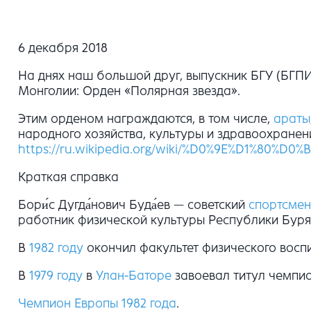
6 декабря 2018
На днях наш большой друг, выпускник БГУ (БГПИ
Монголии: Орден «Полярная звезда».
Этим орденом награждаются, в том числе,
араты
народного хозяйства, культуры и здравоохранен
https://ru.wikipedia.org/wiki/%D0%9E%D1%
Краткая справка
Бори́с Дугда́нович Буда́ев — советский
спортсмен
работник физической культуры Республики Бурят
В
1982 году
окончил факультет физического восп
В
1979 году
в
Улан-Баторе
завоевал титул чемпи
Чемпион Европы 1982 года
.