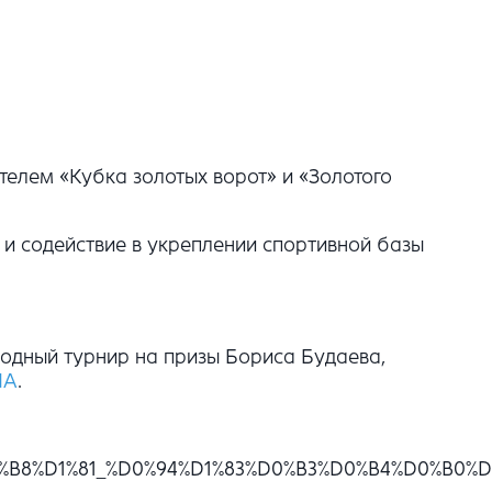
телем «Кубка золотых ворот» и «Золотого
 содействие в укреплении спортивной базы
одный турнир на призы Бориса Будаева,
ЛА
.
0%D0%B8%D1%81_%D0%94%D1%83%D0%B3%D0%B4%D0%B