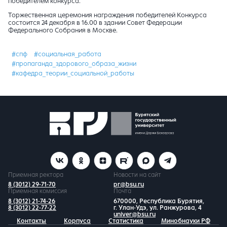
победителем конкурса.
Торжественная церемония награждения победителей Конкурса
состоится 24 декабря в 16.00 в здании Совет Федерации
Федерального Собрания в Москве.
#спф
#социальная_работа
#пропаганда_здорового_образа_жизни
#кафедра_теории_социальной_работы
Приемная ректора
Новости на сайт
8 (3012) 29-71-70
pr@bsu.ru
Приемная комиссия
Почта
8 (3012) 21-74-26
670000, Республика Бурятия,
8 (3012) 22-77-22
г. Улан-Удэ, ул. Ранжурова, 4
univer@bsu.ru
Контакты
Корпуса
Статистика
Минобнауки РФ