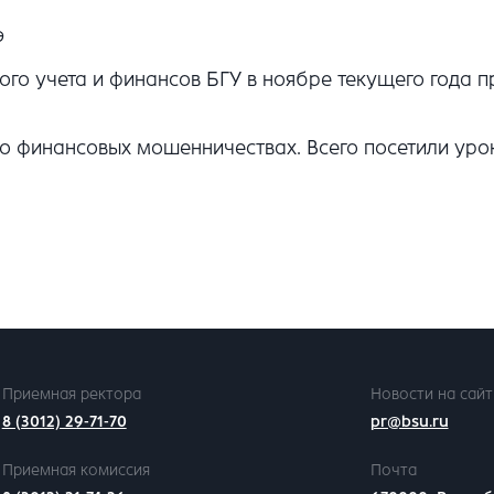
э
ого учета и финансов БГУ в ноябре текущего года 
 о финансовых мошенничествах. Всего посетили уро
Приемная ректора
Новости на сайт
8 (3012) 29-71-70
pr@bsu.ru
Приемная комиссия
Почта