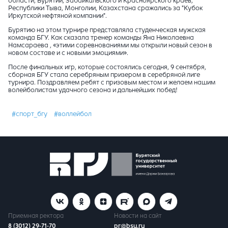
области, Бурятии, Забайкальского и Красноярского краев,
Республики Тыва, Монголии, Казахстана сражались за "Кубок
Иркутской нефтяной компании".
Бурятию на этом турнире представляла студенческая мужская
команда БГУ.
Как сказала тренер команды Яна Николаевна
Намсараева , «этими соревнованиями мы открыли новый сезон в
новом составе и с новыми эмоциями».
После финальных игр, которые состоялись сегодня, 9 сентября,
сборная БГУ стала серебряным призером в серебряной лиге
турнира.
Поздравляем ребят с призовым местом и желаем нашим
волейболистам удачного сезона и дальнейших побед!
#спорт_бгу
#воллейбол
Приемная ректора
Новости на сайт
8 (3012) 29-71-70
pr@bsu.ru