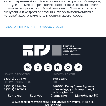
языка современной китайской поэзии», после прошло обсуждение,
где студенты живо интересовались творчеством поэта, задавали
различные вопросы о китайской литературе. Также состоялась
экскурсия «От острога до столицы», где гость познакомился с
историей и достопримечательностями нашего города.
#восточный_институт
#кафедра_фсдв
Приемная ректора
Новости на сайт
8 (3012) 29-71-70
pr@bsu.ru
Приемная комиссия
Почта
8 (3012) 21-74-26
670000, Республика Бурятия,
8 (3012) 22-77-22
г. Улан-Удэ, ул. Ранжурова, 4
univer@bsu.ru
Контакты
Корпуса
Статистика
Минобнауки РФ
© Бурятский государственный университет имени Доржи
Банзарова