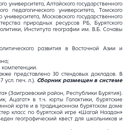
го университета, Алтайского государственного
ого педагогического университета, Томского
о университета, Московского государственного
терства природных ресурсов РБ, Бурятского
олитики, Института географии им. В.Б. Сочавы
политического развития в Восточной Азии и
она;
 компетенции.
кже представлено 30 стендовых докладов. В
усл. печ. л.).
Сборник размещен в системе
а» (Заиграевский район, Республики Бурятия).
к, Ацагат» в т.ч. юрты Галактики, бурятские
ринной юрте и в традиционном бурятском доме
тер класс по бурятской игре «Шагай Наадан»
веден географический квест для школьников и