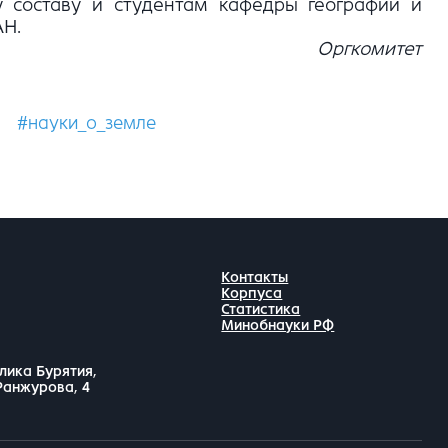
 составу и студентам кафедры географии и
АН.
Оргкомитет
#науки_о_земле
Контакты
Корпуса
Статистика
Минобнауки РФ
лика Бурятия,
 Ранжурова, 4