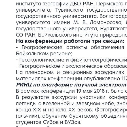
института географии ДВО РАН, Пермского г
университета, Тувинского государственн
государственного университета, Волгоград
университета имени М. В. Ломоносова, 
государственного университета, Бурятског
СО РАН, Байкальского института природопо
На конференции работали три секции:
- Географические аспекты обеспечения 
Байкальском регионе;
- Геоэкологические и физико-географическ
- Географическое и экологическое образо
На пленарном и секционных заседаниях 
материалах конференции опубликовано 117 
РИНЦ на платформе научной электронн
В рамках конференции 19 мая 2018 г. была
В результате экскурсии участники конфер
легенды о вселенной и звездном небе, зн
конца XIX и начала XX веков. Фотографи
(альчики), обучение бурятскому объединя
студентов СУЗов и ВУЗов.