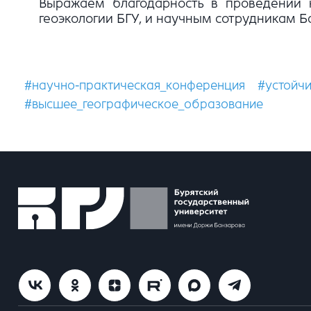
Выражаем благодарность в проведении 
геоэкологии БГУ, и научным сотрудникам Б
#научно-практическая_конференция
#устойч
#высшее_географическое_образование