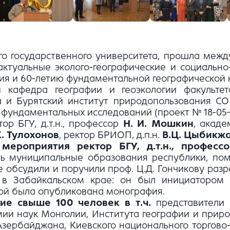
кого государственного университета, прошла ме
 актуальные эколого-географические и социальн
ия и 60-летию фундаментальной географической н
 кафедра географии и геоэкологии факультет
та и Бурятский институт природопользования С
ундаментальных исследований (проект № 18-05– 
ор БГУ, д.т.н., профессор
Н. И. Мошкин
, акаде
К. Тулохонов
, ректор БРИОП, д.п.н.
В.Ц. Цыбикж
мероприятия ректор БГУ, д.т.н., професс
ть муниципальные образования республики, пом
 обсудили и поручили проф. Ц.Д. Гончикову разр
 в Забайкальском крае: он был инициатором
рой была опубликована монография.
ие свыше 100 человек в т.ч.
представители Б
мии наук Монголии, Института географии и прир
ербайджана, Киевского национального торгово-