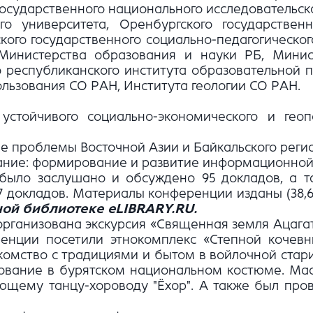
осударственного национального исследовательско
ого университета, Оренбургского государственн
ского государственного социально-педагогическог
Министерства образования и науки РБ, Минис
о республиканского института образовательной п
льзования СО РАН, Института геологии СО РАН.
устойчивого социально-экономического и гео
ие проблемы Восточной Азии и Байкальского реги
вание: формирование и развитие информационной
было заслушано и обсуждено 95 докладов, а та
докладов. Материалы конференции изданы (38,67 
ой библиотеке eLIBRARY.RU.
 организована экскурсия «Священная земля Ацагат
енции посетили этнокомплекс «Степной кочевни
акомство с традициями и бытом в войлочной ста
рование в бурятском национальном костюме. Мас
ющему танцу-хороводу "Ёхор". А также был про