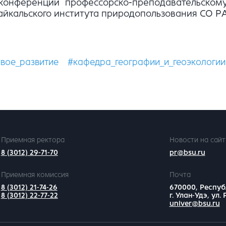
конференции профессорско-преподавательскому
айкальского института природопользования СО Р
ивое_развитие
#кафедра_географии_и_геоэкологии
Приемная ректора
Новости на сайт
8 (3012) 29-71-70
pr@bsu.ru
Приемная комиссия
Почта
8 (3012) 21-74-26
670000, Респуб
8 (3012) 22-77-22
г. Улан-Удэ, ул.
univer@bsu.ru