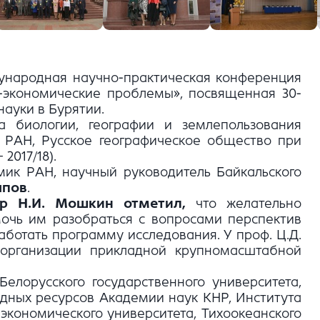
ждународная научно-практическая конференция
о-экономические проблемы», посвященная 30-
ауки в Бурятии.
а биологии, географии и землепользования
О РАН, Русское географическое общество при
2017/18).
мик РАН, научный руководитель Байкальского
апов
.
ор Н.И. Мошкин отметил,
что желательно
очь им разобраться с вопросами перспектив
аботать программу исследования. У проф. Ц.Д.
 организации прикладной крупномасштабной
елорусского государственного университета,
одных ресурсов Академии наук КНР, Института
экономического университета, Тихоокеанского