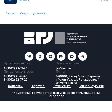
Письмо
#наука
#нирс
#конкурс
Приемная ректора
Новости на сайт
8 (3012) 29-71-70
pr@bsu.ru
Приемная комиссия
Почта
8 (3012) 21-74-26
670000, Республика Бурятия,
8 (3012) 22-77-22
г. Улан-Удэ, ул. Ранжурова, 4
univer@bsu.ru
Контакты
Корпуса
Статистика
Минобнауки РФ
© Бурятский государственный университет имени Доржи
Банзарова