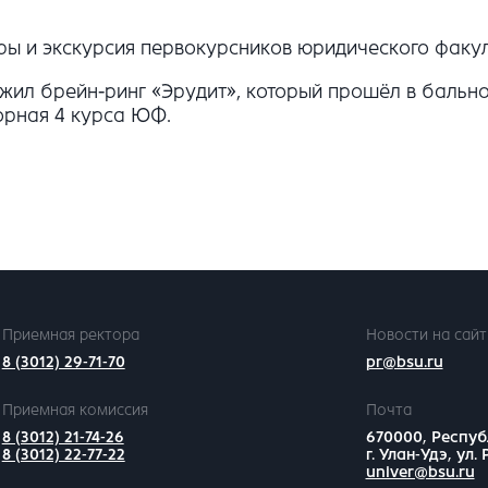
ры и экскурсия первокурсников юридического факул
ил брейн-ринг «Эрудит», который прошёл в бальном
орная 4 курса ЮФ.
Приемная ректора
Новости на сайт
8 (3012) 29-71-70
pr@bsu.ru
Приемная комиссия
Почта
8 (3012) 21-74-26
670000, Респуб
8 (3012) 22-77-22
г. Улан-Удэ, ул.
univer@bsu.ru