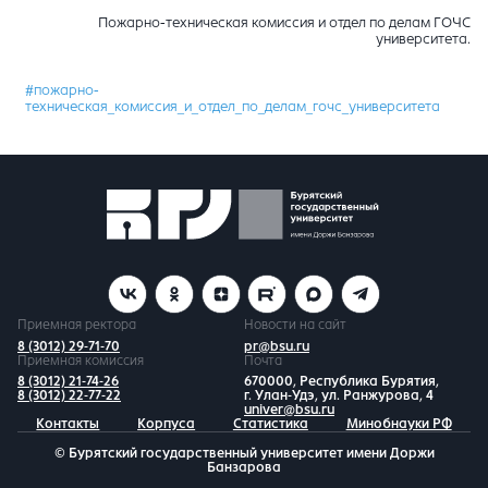
Пожарно-техническая комиссия и отдел по делам ГОЧС
университета.
#пожарно-
техническая_комиссия_и_отдел_по_делам_гочс_университета
Приемная ректора
Новости на сайт
8 (3012) 29-71-70
pr@bsu.ru
Приемная комиссия
Почта
8 (3012) 21-74-26
670000, Республика Бурятия,
8 (3012) 22-77-22
г. Улан-Удэ, ул. Ранжурова, 4
univer@bsu.ru
Контакты
Корпуса
Статистика
Минобнауки РФ
© Бурятский государственный университет имени Доржи
Банзарова