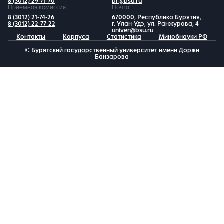
8 (3012) 29-71-70
pr@bsu.ru
Приемная комиссия
Почта
8 (3012) 21-74-26
670000, Республика Бурятия,
8 (3012) 22-77-22
г. Улан-Удэ, ул. Ранжурова, 4
univer@bsu.ru
Контакты
Корпуса
Статистика
Минобнауки РФ
© Бурятский государственный университет имени Доржи
Банзарова